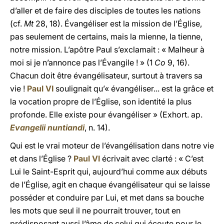
d’aller et de faire des disciples de toutes les nations
(cf.
Mt
28, 18). Évangéliser est la mission de l’Église,
pas seulement de certains, mais la mienne, la tienne,
notre mission. L’apôtre Paul s’exclamait : « Malheur à
moi si je n’annonce pas l’Évangile ! » (1
Co
9, 16).
Chacun doit être évangélisateur, surtout à travers sa
vie !
Paul VI
soulignait qu’« évangéliser... est la grâce et
la vocation propre de l’Église, son identité la plus
profonde. Elle existe pour évangéliser » (Exhort. ap.
Evangelii nuntiandi
, n. 14).
Qui est le vrai moteur de l’évangélisation dans notre vie
et dans l’Église ?
Paul VI
écrivait avec clarté : « C’est
Lui le Saint-Esprit qui, aujourd’hui comme aux débuts
de l’Église, agit en chaque évangélisateur qui se laisse
posséder et conduire par Lui, et met dans sa bouche
les mots que seul il ne pourrait trouver, tout en
prédisposant aussi l’âme de celui qui écoute pour le