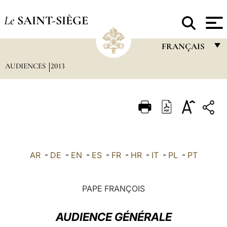
Le
SAINT-SIÈGE
FRANÇAIS
AUDIENCES
2013
FRANÇAIS
ENGLISH
ITALIANO
PORTUGUÊS
ESPAÑOL
AR
-
DE
-
EN
-
ES
-
FR
-
HR
-
IT
-
PL
-
PT
DEUTSCH
POLSKI
PAPE FRANÇOIS
العربيّة
AUDIENCE GÉNÉRALE
中文