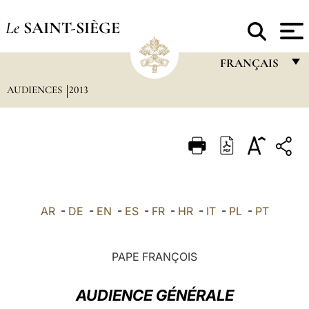
Le
SAINT-SIÈGE
FRANÇAIS
AUDIENCES
2013
FRANÇAIS
ENGLISH
ITALIANO
PORTUGUÊS
ESPAÑOL
AR
-
DE
-
EN
-
ES
-
FR
-
HR
-
IT
-
PL
-
PT
DEUTSCH
POLSKI
PAPE FRANÇOIS
العربيّة
AUDIENCE GÉNÉRALE
中文