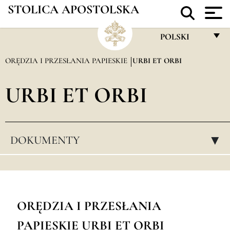
STOLICA APOSTOLSKA
POLSKI
FRANÇAIS
ORĘDZIA I PRZESŁANIA PAPIESKIE
URBI ET ORBI
ENGLISH
URBI ET ORBI
ITALIANO
PORTUGUÊS
ESPAÑOL
DOKUMENTY
▸
DEUTSCH
POLSKI
العربيّة
ORĘDZIA I PRZESŁANIA
中文
PAPIESKIE URBI ET ORBI