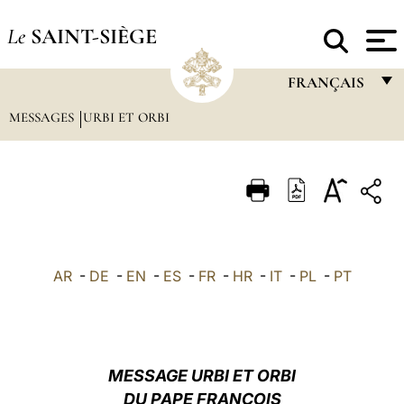
Le
SAINT-SIÈGE
FRANÇAIS
MESSAGES
URBI ET ORBI
FRANÇAIS
ENGLISH
ITALIANO
PORTUGUÊS
ESPAÑOL
AR
-
DE
-
EN
-
ES
-
FR
-
HR
-
IT
-
PL
-
PT
DEUTSCH
POLSKI
العربيّة
MESSAGE URBI ET ORBI
DU PAPE FRANÇOIS
中文