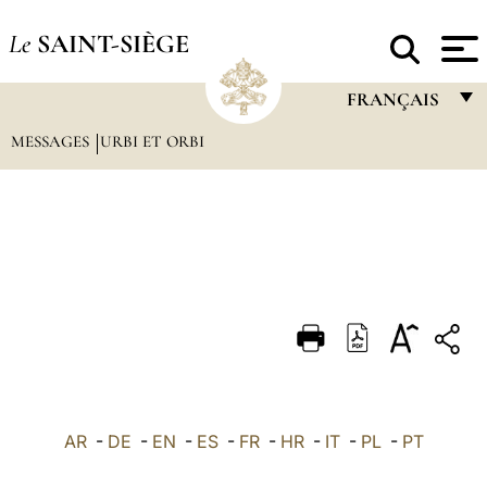
Le
SAINT-SIÈGE
FRANÇAIS
MESSAGES
URBI ET ORBI
FRANÇAIS
ENGLISH
ITALIANO
PORTUGUÊS
ESPAÑOL
DEUTSCH
POLSKI
العربيّة
AR
-
DE
-
EN
-
ES
-
FR
-
HR
-
IT
-
PL
-
PT
中文