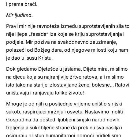
i prema braći.
Mir ljudima.
Pravi mir nije ravnoteža između suprotstavljenih sila to
nije lijepa „fasada“ iza koje se kriju suprotstavljanja i
podjele. Mir poziva na svakodnevno zauzimanje,
polazeći od Božjeg dara, od njegove milosti koju nam
je dao u Isusu Kristu.
Dok gledamo Djetešce u jaslama, Dijete mira, mislimo
na djecu koja su najranjivije žrtve ratova, ali mislimo
isto tako na starije, zlostavljane žene, bolesne… Ratovi
uništavaju i ranjavaju tolike živote!
Mnoge je od njih u posljednje vrijeme uništio sirijski
sukob, raspirujući mržnju i osvetu. Nastavimo moliti
Gospodina da poštedi ljubljeni sirijski narod novih
trpljenja a sukobljene strane da prekinu sva nasilja i
osiguraju pristup humanitarnoj pomoći. Vidjeli smo