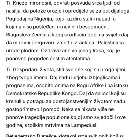
Ti, Kneže mironosni, odvrati posvuda srca ljudi od
nasilja, da polože oružje i opredijele se za put dijaloga.
Pogledaj na Nigeriju, koju razdiru stalni napadi u
kojima nisu pošteđeni ni nevini i bespomoćni.
Blagoslovi Zemlju u kojoj si odlučio doći na svijet i daj
da mirovni pregovori između Izraelaca i Palestinaca
urode plodom. Ozdravi rane voljenog Iraka, koji je
ponovno pogođen čestim atentatima.
Ti, Gospodaru života, štiti sve one koji su progonjeni
zbog tvoga imena. Daj nadu i utjehu izbjeglicama i
prognanima, osobito onima na Rogu Afrike i na istoku
Demokratske Republike Kongo. Daj da selioci koji su
krenuli u potragu za dostojanstvenijim životom nađu
gostoprimstvo i pomoć. Neka se nikada više ne
ponove tragedije poput one kojoj smo svjedočili ove
godine, s tolikim mrtvima na Lampedusi!
Betlehemsko Djetešce, dotakni srca svih onih koji su