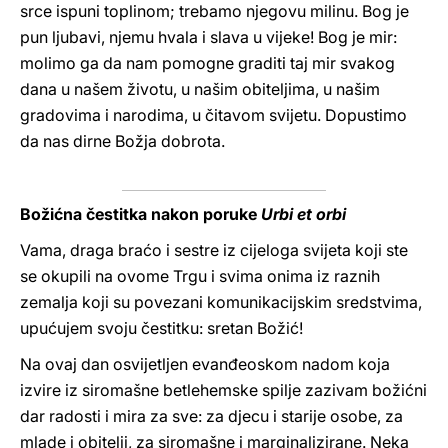
srce ispuni toplinom; trebamo njegovu milinu. Bog je
pun ljubavi, njemu hvala i slava u vijeke! Bog je mir:
molimo ga da nam pomogne graditi taj mir svakog
dana u našem životu, u našim obiteljima, u našim
gradovima i narodima, u čitavom svijetu. Dopustimo
da nas dirne Božja dobrota.
Božićna čestitka nakon poruke
Urbi et orbi
Vama, draga braćo i sestre iz cijeloga svijeta koji ste
se okupili na ovome Trgu i svima onima iz raznih
zemalja koji su povezani komunikacijskim sredstvima,
upućujem svoju čestitku: sretan Božić!
Na ovaj dan osvijetljen evanđeoskom nadom koja
izvire iz siromašne betlehemske spilje zazivam božićni
dar radosti i mira za sve: za djecu i starije osobe, za
mlade i obitelji, za siromašne i marginalizirane. Neka