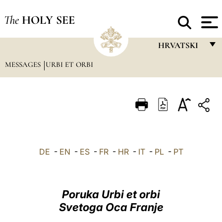
The
HOLY SEE
HRVATSKI
MESSAGES
URBI ET ORBI
FRANÇAIS
ENGLISH
ITALIANO
PORTUGUÊS
ESPAÑOL
DE
-
EN
-
ES
-
FR
-
HR
-
IT
-
PL
-
PT
DEUTSCH
POLSKI
Poruka Urbi et orbi
العربيّة
Svetoga Oca Franje
中文