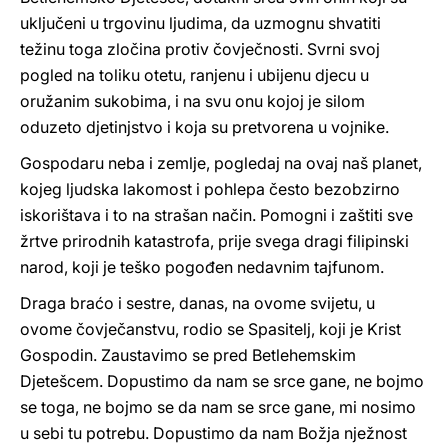
uključeni u trgovinu ljudima, da uzmognu shvatiti
težinu toga zločina protiv čovječnosti. Svrni svoj
pogled na toliku otetu, ranjenu i ubijenu djecu u
oružanim sukobima, i na svu onu kojoj je silom
oduzeto djetinjstvo i koja su pretvorena u vojnike.
Gospodaru neba i zemlje, pogledaj na ovaj naš planet,
kojeg ljudska lakomost i pohlepa često bezobzirno
iskorištava i to na strašan način. Pomogni i zaštiti sve
žrtve prirodnih katastrofa, prije svega dragi filipinski
narod, koji je teško pogođen nedavnim tajfunom.
Draga braćo i sestre, danas, na ovome svijetu, u
ovome čovječanstvu, rodio se Spasitelj, koji je Krist
Gospodin. Zaustavimo se pred Betlehemskim
Djetešcem. Dopustimo da nam se srce gane, ne bojmo
se toga, ne bojmo se da nam se srce gane, mi nosimo
u sebi tu potrebu. Dopustimo da nam Božja nježnost