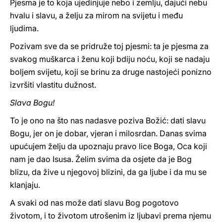
Pjesma je to koja ujedinjuje nebo i zemlju, dajući nebu
hvalu i slavu, a želju za mirom na svijetu i među
ljudima.
Pozivam sve da se pridruže toj pjesmi: ta je pjesma za
svakog muškarca i ženu koji bdiju noću, koji se nadaju
boljem svijetu, koji se brinu za druge nastojeći ponizno
izvršiti vlastitu dužnost.
Slava Bogu!
To je ono na što nas nadasve poziva Božić: dati slavu
Bogu, jer on je dobar, vjeran i milosrdan. Danas svima
upućujem želju da upoznaju pravo lice Boga, Oca koji
nam je dao Isusa. Želim svima da osjete da je Bog
blizu, da žive u njegovoj blizini, da ga ljube i da mu se
klanjaju.
A svaki od nas može dati slavu Bog pogotovo
životom, i to životom utrošenim iz ljubavi prema njemu