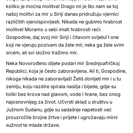
koliko je moćna molitva! Drago mi je što nam se toj
našoj molitvi za mir u Siriji danas pridružuju vjernici
različitih vjeroispovijesti. Nikada ne gubimo hrabrost
molitve! Moramo u sebi imati hrabrosti reći:
Gospodine, daj svoj mir Siriji i čitavom svijetu! I one
koji ne vjeruju pozivam da žele mir, neka ga žele svim
srcem, ali svi složno tražimo mir.
Neka Novorođeno dijete podari mir Srednjoafričkoj
Republici, koja je često zaboravljena. Ali ti, Gospodine,
nikoga nikada ne zaboravljaš! Želiš donijeti mir i u tu
zemlju, koju razdire spirala nasilja i bijede, gdje su
toliki bez krova nad glavom, vode i hrane, bez onog
najosnovnijeg za život. Učvrsti sklad u društvu u
Južnom Sudanu, gdje su sadašnje napetosti već
prouzročile brojne žrtve i prijete i ugrožavaju mirni
suživot te mlade države.