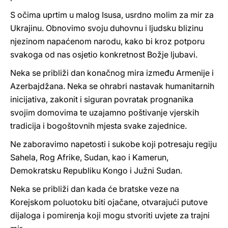
S očima uprtim u malog Isusa, usrdno molim za mir za
Ukrajinu. Obnovimo svoju duhovnu i ljudsku blizinu
njezinom napaćenom narodu, kako bi kroz potporu
svakoga od nas osjetio konkretnost Božje ljubavi.
Neka se približi dan konačnog mira između Armenije i
Azerbajdžana. Neka se ohrabri nastavak humanitarnih
inicijativa, zakonit i siguran povratak prognanika
svojim domovima te uzajamno poštivanje vjerskih
tradicija i bogoštovnih mjesta svake zajednice.
Ne zaboravimo napetosti i sukobe koji potresaju regiju
Sahela, Rog Afrike, Sudan, kao i Kamerun,
Demokratsku Republiku Kongo i Južni Sudan.
Neka se približi dan kada će bratske veze na
Korejskom poluotoku biti ojačane, otvarajući putove
dijaloga i pomirenja koji mogu stvoriti uvjete za trajni