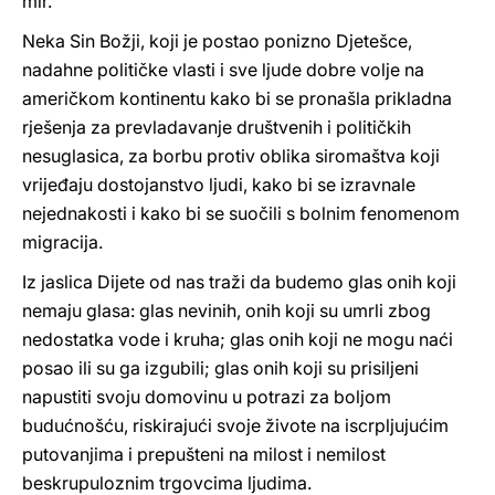
mir.
Neka Sin Božji, koji je postao ponizno Djetešce,
nadahne političke vlasti i sve ljude dobre volje na
američkom kontinentu kako bi se pronašla prikladna
rješenja za prevladavanje društvenih i političkih
nesuglasica, za borbu protiv oblika siromaštva koji
vrijeđaju dostojanstvo ljudi, kako bi se izravnale
nejednakosti i kako bi se suočili s bolnim fenomenom
migracija.
Iz jaslica Dijete od nas traži da budemo glas onih koji
nemaju glasa: glas nevinih, onih koji su umrli zbog
nedostatka vode i kruha; glas onih koji ne mogu naći
posao ili su ga izgubili; glas onih koji su prisiljeni
napustiti svoju domovinu u potrazi za boljom
budućnošću, riskirajući svoje živote na iscrpljujućim
putovanjima i prepušteni na milost i nemilost
beskrupuloznim trgovcima ljudima.