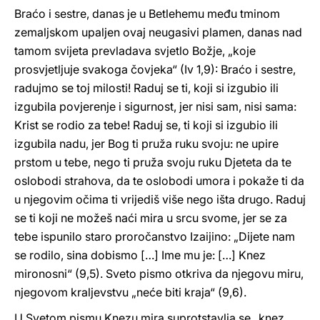
Braćo i sestre, danas je u Betlehemu među tminom
zemaljskom upaljen ovaj neugasivi plamen, danas nad
tamom svijeta prevladava svjetlo Božje, „koje
prosvjetljuje svakoga čovjeka“ (Iv 1,9): Braćo i sestre,
radujmo se toj milosti! Raduj se ti, koji si izgubio ili
izgubila povjerenje i sigurnost, jer nisi sam, nisi sama:
Krist se rodio za tebe! Raduj se, ti koji si izgubio ili
izgubila nadu, jer Bog ti pruža ruku svoju: ne upire
prstom u tebe, nego ti pruža svoju ruku Djeteta da te
oslobodi strahova, da te oslobodi umora i pokaže ti da
u njegovim očima ti vrijediš više nego išta drugo. Raduj
se ti koji ne možeš naći mira u srcu svome, jer se za
tebe ispunilo staro proročanstvo Izaijino: „Dijete nam
se rodilo, sina dobismo […] Ime mu je: […] Knez
mironosni“ (9,5). Sveto pismo otkriva da njegovu miru,
njegovom kraljevstvu „neće biti kraja“ (9,6).
U Svetom pismu Knezu mira suprotstavlja se „knez