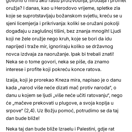
govoriti o miru ako rastu proizvodnja, prodaja i promet
oružja? I danas, kao u Herodovo vrijeme, spletke zla
koje se suprotstavljaju božanskom svjetlu, kreću se u
sjeni licemjerja i prikrivanja: koliki se oružani pokolji
događaju u zaglušnoj tišini, bez znanja mnogih! Ljudi
koji ne žele oružje nego kruh, koje se bori da idu
naprijed i traže mir, ignoriraju koliko se državnog
novca izdvaja za naoružanje. Ipak bi trebali znati!
Neka se o tome govori, neka se piše, da znamo
interese i profite koji pokreću konce ratova.
Izaija, koji je prorekao Kneza mira, napisao je o danu
kada „narod više neće dizati mač protiv naroda“, o
danu u kojem se ljudi „više neće učiti ratovanju“, nego
će „mačeve prekovati u plugove, a svoja koplja u
srpove“ (2,4). Uz Božju pomoć, potrudimo se da taj
dan bude bliže!
Neka taj dan bude bliže Izraelu i Palestini, gdje rat