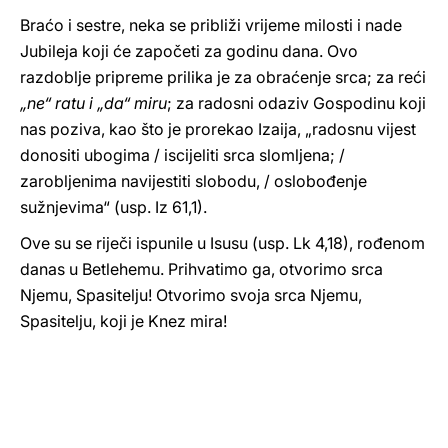
Braćo i sestre, neka se približi vrijeme milosti i nade
Jubileja koji će započeti za godinu dana. Ovo
razdoblje pripreme prilika je za obraćenje srca; za reći
„ne“ ratu i „da“ miru
; za radosni odaziv Gospodinu koji
nas poziva, kao što je prorekao Izaija, „radosnu vijest
donositi ubogima / iscijeliti srca slomljena; /
zarobljenima navijestiti slobodu, / oslobođenje
sužnjevima“ (usp. Iz 61,1).
Ove su se riječi ispunile u Isusu (usp. Lk 4,18), rođenom
danas u Betlehemu. Prihvatimo ga, otvorimo srca
Njemu, Spasitelju! Otvorimo svoja srca Njemu,
Spasitelju, koji je Knez mira!