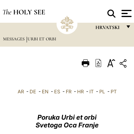
The
HOLY SEE
HRVATSKI
MESSAGES
URBI ET ORBI
FRANÇAIS
ENGLISH
ITALIANO
PORTUGUÊS
ESPAÑOL
AR
-
DE
-
EN
-
ES
-
FR
-
HR
-
IT
-
PL
-
PT
DEUTSCH
POLSKI
Poruka Urbi et orbi
العربيّة
Svetoga Oca Franje
中文