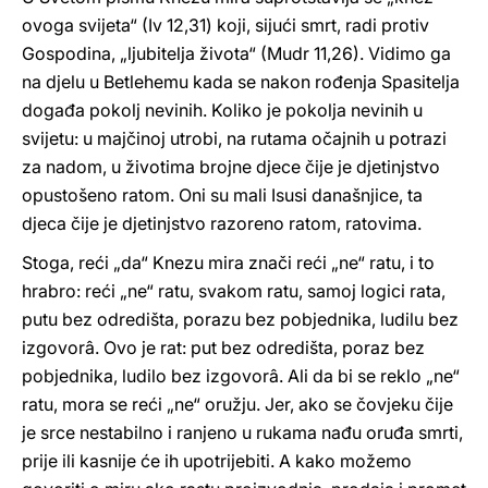
ovoga svijeta“ (Iv 12,31) koji, sijući smrt, radi protiv
Gospodina, „ljubitelja života“ (Mudr 11,26). Vidimo ga
na djelu u Betlehemu kada se nakon rođenja Spasitelja
događa pokolj nevinih. Koliko je pokolja nevinih u
svijetu: u majčinoj utrobi, na rutama očajnih u potrazi
za nadom, u životima brojne djece čije je djetinjstvo
opustošeno ratom. Oni su mali Isusi današnjice, ta
djeca čije je djetinjstvo razoreno ratom, ratovima.
Stoga, reći „da“ Knezu mira znači reći „ne“ ratu, i to
hrabro: reći „ne“ ratu, svakom ratu, samoj logici rata,
putu bez odredišta, porazu bez pobjednika, ludilu bez
izgovorâ. Ovo je rat: put bez odredišta, poraz bez
pobjednika, ludilo bez izgovorâ. Ali da bi se reklo „ne“
ratu, mora se reći „ne“ oružju. Jer, ako se čovjeku čije
je srce nestabilno i ranjeno u rukama nađu oruđa smrti,
prije ili kasnije će ih upotrijebiti. A kako možemo