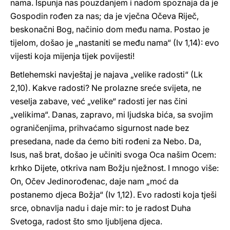
nama. Ispunja nas pouzdanjem i nadom spoznaja da je
Gospodin rođen za nas; da je vječna Očeva Riječ,
beskonačni Bog, načinio dom među nama. Postao je
tijelom, došao je „nastaniti se među nama“ (Iv 1,14): evo
vijesti koja mijenja tijek povijesti!
Betlehemski navještaj je najava „velike radosti“ (Lk
2,10). Kakve radosti? Ne prolazne sreće svijeta, ne
veselja zabave, već „velike“ radosti jer nas čini
„velikima“. Danas, zapravo, mi ljudska bića, sa svojim
ograničenjima, prihvaćamo sigurnost nade bez
presedana, nade da ćemo biti rođeni za Nebo. Da,
Isus, naš brat, došao je učiniti svoga Oca našim Ocem:
krhko Dijete, otkriva nam Božju nježnost. I mnogo više:
On, Očev Jedinorođenac, daje nam „moć da
postanemo djeca Božja“ (Iv 1,12). Evo radosti koja tješi
srce, obnavlja nadu i daje mir: to je radost Duha
Svetoga, radost što smo ljubljena djeca.