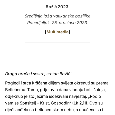
Božić 2023.
LATINE
Središnja loža vatikanske bazilike
Ponedjeljak, 25. prosinca 2023.
[
Multimedia
]
____________________________________
Draga braćo i sestre, sretan Božić!
Pogledi i srca kršćana diljem svijeta okrenuti su prema
Betlehemu. Tamo, gdje ovih dana vladaju bol i šutnja,
odjeknuo je stoljećima iščekivani navještaj: „Rodio
vam se Spasitelj – Krist, Gospodin“ (Lk 2,11). Ovo su
riječi anđela na betlehemskom nebu, a upućene su i