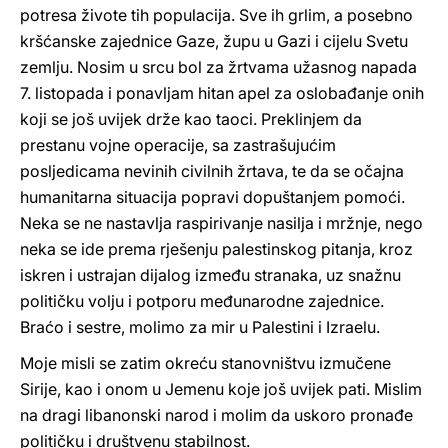
potresa živote tih populacija. Sve ih grlim, a posebno
kršćanske zajednice Gaze, župu u Gazi i cijelu Svetu
zemlju. Nosim u srcu bol za žrtvama užasnog napada
7. listopada i ponavljam hitan apel za oslobađanje onih
koji se još uvijek drže kao taoci. Preklinjem da
prestanu vojne operacije, sa zastrašujućim
posljedicama nevinih civilnih žrtava, te da se očajna
humanitarna situacija popravi dopuštanjem pomoći.
Neka se ne nastavlja raspirivanje ​​nasilja i mržnje, nego
neka se ide prema rješenju palestinskog pitanja, kroz
iskren i ustrajan dijalog između stranaka, uz snažnu
političku volju i potporu međunarodne zajednice.
Braćo i sestre, molimo za mir u Palestini i Izraelu.
Moje misli se zatim okreću stanovništvu izmučene
Sirije, kao i onom u Jemenu koje još uvijek pati. Mislim
na dragi libanonski narod i molim da uskoro pronađe
političku i društvenu stabilnost.