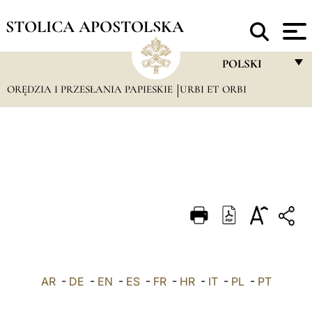
STOLICA APOSTOLSKA
POLSKI
ORĘDZIA I PRZESŁANIA PAPIESKIE
URBI ET ORBI
FRANÇAIS
ENGLISH
ITALIANO
PORTUGUÊS
ESPAÑOL
DEUTSCH
POLSKI
AR
-
DE
-
EN
-
ES
-
FR
-
HR
-
IT
-
العربيّة
PL
-
PT
中文