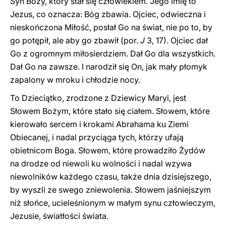
Syn Boży, który stał się człowiekiem. Jego imię to
Jezus, co oznacza: Bóg zbawia. Ojciec, odwieczna i
nieskończona Miłość, posłał Go na świat, nie po to, by
go potępił, ale aby go zbawił (por.
J
3, 17). Ojciec dał
Go z ogromnym miłosierdziem. Dał Go dla wszystkich.
Dał Go na zawsze. I narodził się On, jak mały płomyk
zapalony w mroku i chłodzie nocy.
To Dzieciątko, zrodzone z Dziewicy Maryi, jest
Słowem Bożym, które stało się ciałem. Słowem, które
kierowało sercem i krokami Abrahama ku Ziemi
Obiecanej, i nadal przyciąga tych, którzy ufają
obietnicom Boga. Słowem, które prowadziło Żydów
na drodze od niewoli ku wolności i nadal wzywa
niewolników każdego czasu, także dnia dzisiejszego,
by wyszli ze swego zniewolenia. Słowem jaśniejszym
niż słońce, ucieleśnionym w małym synu człowieczym,
Jezusie, światłości świata.