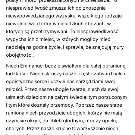
pustyń i mórz, przekształconych w cmentarze. To
niesprawiedliwość zmusza ich do znoszenia
niewypowiedzianego wyzysku, wszelkiego rodzaju
niewolnictwa i tortur w nieludzkich obozach, w
których są przetrzymywani. To niesprawiedliwość
wypycha ich z miejsc, w których mogliby mieć
nadzieję na godne życie, i sprawia, że ​​znajdują mury
obojętności.
Niech Emmanuel będzie światłem dla całej poranionej
ludzkości. Niech skruszy nasze często zatwardziałe i
egoistyczne serce i uczyni nas narzędziami swej
miłości. Przez nasze ubogie twarze, niech da swój
uśmiech dzieciom na całym świecie: tym porzuconym
i tym które doznały przemocy. Poprzez nasze słabe
ramiona niech przyodzieje ubogich, którzy nie mają
czym się okryć, da chleb głodnym, otoczy opieką
chorych. Przez nasze kruche towarzyszenie niech