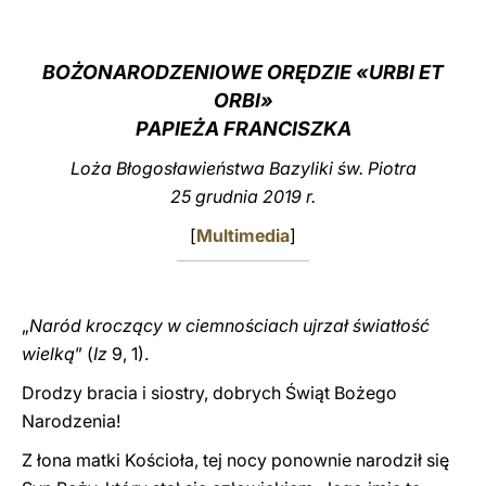
LATINE
BOŻONARODZENIOWE ORĘDZIE «URBI ET
ORBI»
PAPIEŻA FRANCISZKA
Loża Błogosławieństwa Bazyliki św. Piotra
25 grudnia 2019 r.
[
Multimedia
]
„
Naród kroczący w ciemnościach ujrzał światłość
wielką
” (
Iz
9, 1).
Drodzy bracia i siostry, dobrych Świąt Bożego
Narodzenia!
Z łona matki Kościoła, tej nocy ponownie narodził się