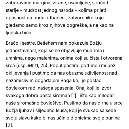
zaboravimo marginalizirane, usamljene, siročad i
starije – mudrost jednog naroda – kojima prijeti
opasnost da budu odbačeni, zatvorenike koje
gledamo samo kroz njihove pogreške, a ne kao na
ljudska bića.
Braćo i sestre, Betlehem nam pokazuje Božju
jednostavnost, koja se ne objavljuje mudrima i
umnima, nego malenima, onima koji su čista i otvorena
srca (usp.
Mt
11, 25). Poput pastira, pođimo i mi bez
oklijevanja i pustimo da nas obuzme udivljenost nad
nezamislivim događajem Boga koji je postao
čovjekom radi našega spasenja. Onaj koji je izvor
svakoga dobra posta siromah [1] i ište kao milodar
naše siromašno čovještvo. Pustimo da nas dirne u srce
Božja ljubav i slijedimo Isusa, koji je svukao sa sebe
svoju slavu kako bi nas učinio dionicima svoje punine
[2].