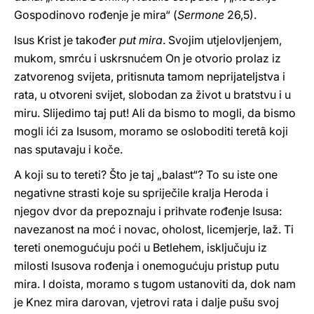
Gospodinovo rođenje je mira“ (
Sermone
26,5).
Isus Krist je također
put mira
. Svojim utjelovljenjem,
mukom, smrću i uskrsnućem On je otvorio prolaz iz
zatvorenog svijeta, pritisnuta tamom neprijateljstva i
rata, u otvoreni svijet, slobodan za život u bratstvu i u
miru. Slijedimo taj put! Ali da bismo to mogli, da bismo
mogli ići za Isusom, moramo se osloboditi teretâ koji
nas sputavaju i koče.
A koji su to tereti? Što je taj „balast“? To su iste one
negativne strasti koje su spriječile kralja Heroda i
njegov dvor da prepoznaju i prihvate rođenje Isusa:
navezanost na moć i novac, oholost, licemjerje, laž. Ti
tereti onemogućuju poći u Betlehem, isključuju iz
milosti Isusova rođenja i onemogućuju pristup putu
mira. I doista, moramo s tugom ustanoviti da, dok nam
je Knez mira darovan, vjetrovi rata i dalje pušu svoj