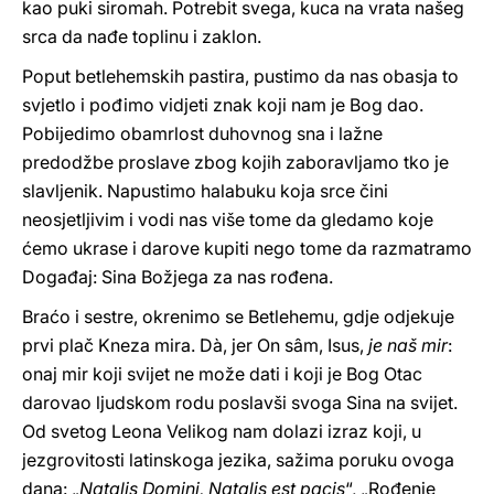
kao puki siromah. Potrebit svega, kuca na vrata našeg
srca da nađe toplinu i zaklon.
Poput betlehemskih pastira, pustimo da nas obasja to
svjetlo i pođimo vidjeti znak koji nam je Bog dao.
Pobijedimo obamrlost duhovnog sna i lažne
predodžbe proslave zbog kojih zaboravljamo tko je
slavljenik. Napustimo halabuku koja srce čini
neosjetljivim i vodi nas više tome da gledamo koje
ćemo ukrase i darove kupiti nego tome da razmatramo
Događaj: Sina Božjega za nas rođena.
Braćo i sestre, okrenimo se Betlehemu, gdje odjekuje
prvi plač Kneza mira. Dà, jer On sâm, Isus,
je naš mir
:
onaj mir koji svijet ne može dati i koji je Bog Otac
darovao ljudskom rodu poslavši svoga Sina na svijet.
Od svetog Leona Velikog nam dolazi izraz koji, u
jezgrovitosti latinskoga jezika, sažima poruku ovoga
dana: „
Natalis Domini, Natalis est pacis
“, „Rođenje