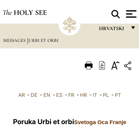
The
HOLY SEE
HRVATSKI
MESSAGES
URBI ET ORBI
FRANÇAIS
ENGLISH
ITALIANO
PORTUGUÊS
ESPAÑOL
AR
-
DE
-
EN
-
ES
-
FR
-
HR
-
IT
-
PL
-
PT
DEUTSCH
POLSKI
Poruka Urbi et orbi
Svetoga Oca Franje
العربيّة
中文