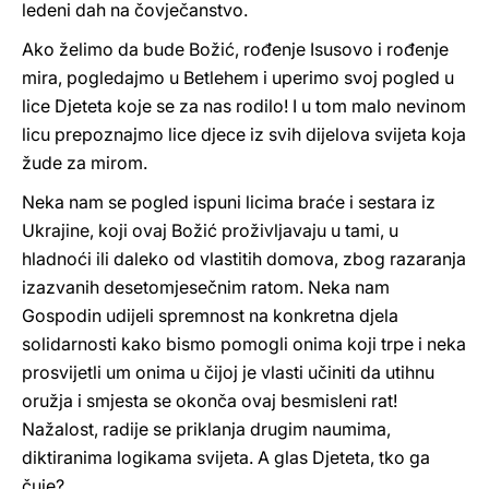
ledeni dah na čovječanstvo.
Ako želimo da bude Božić, rođenje Isusovo i rođenje
mira, pogledajmo u Betlehem i uperimo svoj pogled u
lice Djeteta koje se za nas rodilo! I u tom malo nevinom
licu prepoznajmo lice djece iz svih dijelova svijeta koja
žude za mirom.
Neka nam se pogled ispuni licima braće i sestara iz
Ukrajine, koji ovaj Božić proživljavaju u tami, u
hladnoći ili daleko od vlastitih domova, zbog razaranja
izazvanih desetomjesečnim ratom. Neka nam
Gospodin udijeli spremnost na konkretna djela
solidarnosti kako bismo pomogli onima koji trpe i neka
prosvijetli um onima u čijoj je vlasti učiniti da utihnu
oružja i smjesta se okonča ovaj besmisleni rat!
Nažalost, radije se priklanja drugim naumima,
diktiranima logikama svijeta. A glas Djeteta, tko ga
čuje?