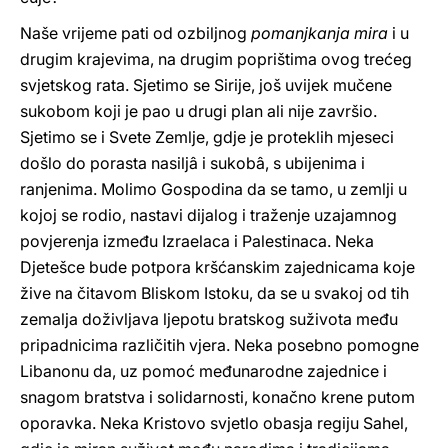
Naše vrijeme pati od ozbiljnog
pomanjkanja mira
i u
drugim krajevima, na drugim poprištima ovog trećeg
svjetskog rata. Sjetimo se Sirije, još uvijek mučene
sukobom koji je pao u drugi plan ali nije završio.
Sjetimo se i Svete Zemlje, gdje je proteklih mjeseci
došlo do porasta nasiljâ i sukobâ, s ubijenima i
ranjenima. Molimo Gospodina da se tamo, u zemlji u
kojoj se rodio, nastavi dijalog i traženje uzajamnog
povjerenja između Izraelaca i Palestinaca. Neka
Djetešce bude potpora kršćanskim zajednicama koje
žive na čitavom Bliskom Istoku, da se u svakoj od tih
zemalja doživljava ljepotu bratskog suživota među
pripadnicima različitih vjera. Neka posebno pomogne
Libanonu da, uz pomoć međunarodne zajednice i
snagom bratstva i solidarnosti, konačno krene putom
oporavka. Neka Kristovo svjetlo obasja regiju Sahel,