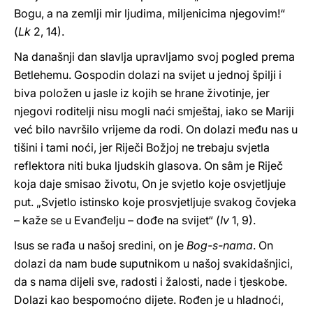
Bogu, a na zemlji mir ljudima, miljenicima njegovim!“
(
Lk
2, 14).
Na današnji dan slavlja upravljamo svoj pogled prema
Betlehemu. Gospodin dolazi na svijet u jednoj špilji i
biva položen u jasle iz kojih se hrane životinje, jer
njegovi roditelji nisu mogli naći smještaj, iako se Mariji
već bilo navršilo vrijeme da rodi. On dolazi među nas u
tišini i tami noći, jer Riječi Božjoj ne trebaju svjetla
reflektora niti buka ljudskih glasova. On sâm je Riječ
koja daje smisao životu, On je svjetlo koje osvjetljuje
put. „Svjetlo istinsko koje prosvjetljuje svakog čovjeka
– kaže se u Evanđelju – dođe na svijet“ (
Iv
1, 9).
Isus se rađa u našoj sredini, on je
Bog-s-nama
. On
dolazi da nam bude suputnikom u našoj svakidašnjici,
da s nama dijeli sve, radosti i žalosti, nade i tjeskobe.
Dolazi kao bespomoćno dijete. Rođen je u hladnoći,