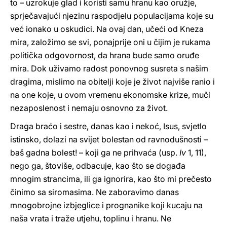
to – uzrokuje glad i koristi samu hranu kao oružje,
sprječavajući njezinu raspodjelu populacijama koje su
već ionako u oskudici. Na ovaj dan, učeći od Kneza
mira, založimo se svi, ponajprije oni u čijim je rukama
politička odgovornost, da hrana bude samo oruđe
mira. Dok uživamo radost ponovnog susreta s našim
dragima, mislimo na obitelji koje je život najviše ranio i
na one koje, u ovom vremenu ekonomske krize, muči
nezaposlenost i nemaju osnovno za život.
Draga braćo i sestre, danas kao i nekoć, Isus, svjetlo
istinsko, dolazi na svijet bolestan od ravnodušnosti –
baš gadna bolest! – koji ga ne prihvaća (usp.
Iv
1, 11),
nego ga, štoviše, odbacuje, kao što se događa
mnogim strancima, ili ga ignorira, kao što mi prečesto
činimo sa siromasima. Ne zaboravimo danas
mnogobrojne izbjeglice i prognanike koji kucaju na
naša vrata i traže utjehu, toplinu i hranu. Ne