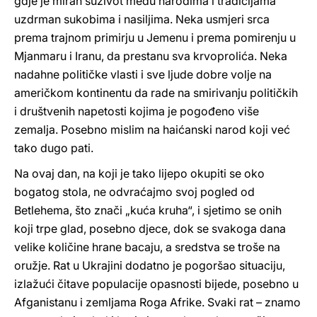
gdje je miran suživot među narodima i tradicijama
uzdrman sukobima i nasiljima. Neka usmjeri srca
prema trajnom primirju u Jemenu i prema pomirenju u
Mjanmaru i Iranu, da prestanu sva krvoprolića. Neka
nadahne političke vlasti i sve ljude dobre volje na
američkom kontinentu da rade na smirivanju političkih
i društvenih napetosti kojima je pogođeno više
zemalja. Posebno mislim na haićanski narod koji već
tako dugo pati.
Na ovaj dan, na koji je tako lijepo okupiti se oko
bogatog stola, ne odvraćajmo svoj pogled od
Betlehema, što znači „kuća kruha“, i sjetimo se onih
koji trpe glad, posebno djece, dok se svakoga dana
velike količine hrane bacaju, a sredstva se troše na
oružje. Rat u Ukrajini dodatno je pogoršao situaciju,
izlažući čitave populacije opasnosti bijede, posebno u
Afganistanu i zemljama Roga Afrike. Svaki rat – znamo