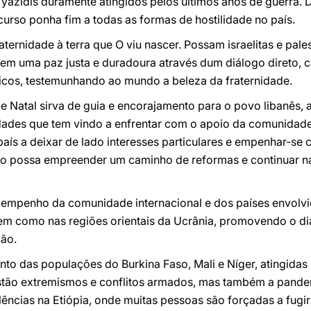
s yazidis duramente atingidos pelos últimos anos de guerra. D
urso ponha fim a todas as formas de hostilidade no país.
ernidade à terra que O viu nascer. Possam israelitas e pale
em uma paz justa e duradoura através dum diálogo direto, c
cos, testemunhando ao mundo a beleza da fraternidade.
de Natal sirva de guia e encorajamento para o povo libanês, 
dades que tem vindo a enfrentar com o apoio da comunidade 
aís a deixar de lado interesses particulares e empenhar-se
no possa empreender um caminho de reformas e continuar n
 o empenho da comunidade internacional e dos países envol
m como nas regiões orientais da Ucrânia, promovendo o d
ção.
nto das populações do Burkina Faso, Mali e Níger, atingidas
estão extremismos e conflitos armados, mas também a pande
olências na Etiópia, onde muitas pessoas são forçadas a fugi