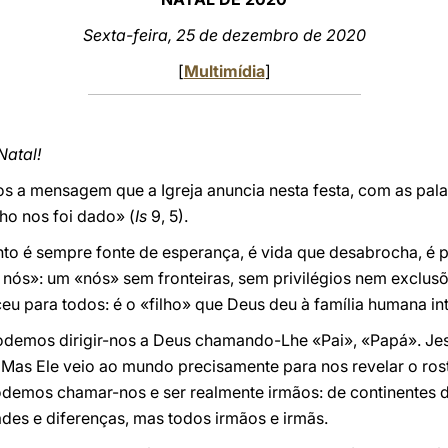
Sexta-feira, 25 de dezembro de 2020
[
Multimídia
]
Natal!
s a mensagem que a Igreja anuncia nesta festa, com as pala
ho nos foi dado» (
Is
9, 5).
o é sempre fonte de esperança, é vida que desabrocha, é p
 nós»: um «nós» sem fronteiras, sem privilégios nem exclus
eu para todos: é o «filho» que Deus deu à família humana int
odemos dirigir-nos a Deus chamando-Lhe «Pai», «Papá». Jes
 Mas Ele veio ao mundo precisamente para nos revelar o rost
odemos chamar-nos e ser realmente irmãos: de continentes di
ades e diferenças, mas todos irmãos e irmãs.