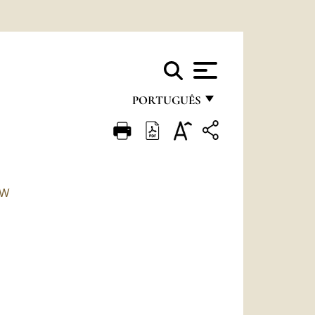
PORTUGUÊS
FRANÇAIS
ENGLISH
ITALIANO
TW
PORTUGUÊS
ESPAÑOL
DEUTSCH
POLSKI