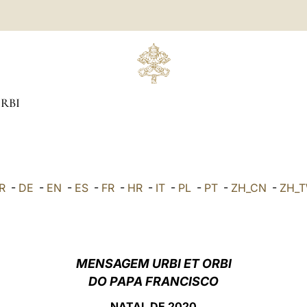
ORBI
R
-
DE
-
EN
-
ES
-
FR
-
HR
-
IT
-
PL
-
PT
-
ZH_CN
-
ZH_
MENSAGEM URBI ET ORBI
DO PAPA FRANCISCO
NATAL DE 2020