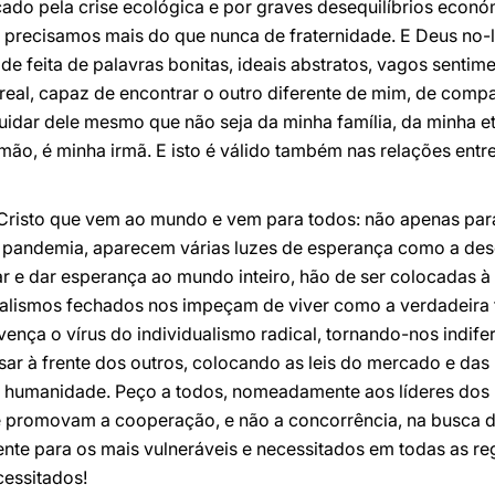
ado pela crise ecológica e por graves desequilíbrios econó
 precisamos mais do que nunca de fraternidade. E Deus no-
de feita de palavras bonitas, ideais abstratos, vagos sentim
real, capaz de encontrar o outro diferente de mim, de com
idar dele mesmo que não seja da minha família, da minha etn
mão, é minha irmã. E isto é válido também nas relações entr
 Cristo que vem ao mundo e vem para todos: não apenas para
à pandemia, aparecem várias luzes de esperança como a des
r e dar esperança ao mundo inteiro, hão de ser colocadas à
alismos fechados nos impeçam de viver como a verdadeira 
nça o vírus do individualismo radical, tornando-nos indife
sar à frente dos outros, colocando as leis do mercado e das
a humanidade. Peço a todos, nomeadamente aos líderes dos 
e promovam a cooperação, e não a concorrência, na busca 
nte para os mais vulneráveis e necessitados em todas as re
cessitados!