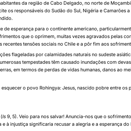
abitantes da região de Cabo Delgado, no norte de Moçambiq
incite os responsáveis do Sudão do Sul, Nigéria e Camarões 
ndido.
te de esperança para o continente americano, particularment
frimentos que o oprimem, muitas vezes agravados pelas co
as recentes tensões sociais no Chile e a pôr fim aos sofrime
ções flageladas por calamidades naturais no sudeste asiátic
e numerosas tempestades têm causado inundações com devas
terras, em termos de perdas de vidas humanas, danos ao m
 esquecer o povo Rohingya: Jesus, nascido pobre entre os p
(
Is
9, 5). Veio para nos salvar! Anuncia-nos que o sofrimento
 e à injustiça significaria recusar a alegria e a esperança do 