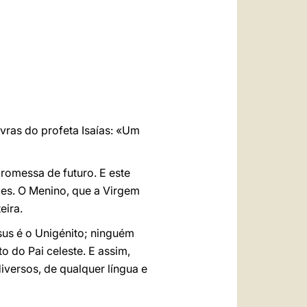
العربيّة
中文
LATINE
vras do profeta Isaías: «Um
romessa de futuro. E este
ões. O Menino, que a Virgem
eira.
us é o Unigénito; ninguém
o do Pai celeste. E assim,
versos, de qualquer língua e