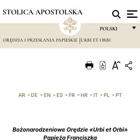
STOLICA APOSTOLSKA
POLSKI
ORĘDZIA I PRZESŁANIA PAPIESKIE
URBI ET ORBI
FRANÇAIS
ENGLISH
ITALIANO
PORTUGUÊS
ESPAÑOL
AR
-
DE
-
EN
-
ES
-
FR
-
HR
-
IT
-
PL
-
PT
DEUTSCH
POLSKI
العربيّة
Bożonarodzeniowe Orędzie «Urbi et Orbi»
Papieża Franciszka
中文