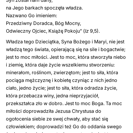
Syn został nam dany,
na Jego barkach spoczęła władza.
Nazwano Go imieniem:
Przedziwny Doradca, Bóg Mocny,
Odwieczny Ojciec, Książę Pokoju” (
Iz
9,5).
Władza tego Dzieciątka, Syna Bożego i Maryi, nie jest
władzą tego świata, opierającą się na sile i bogactwie;
jest to moc miłości. Jest to moc, która stworzyła niebo
i ziemię, która daje życie wszelkiemu stworzeniu:
minerałom, roślinom, zwierzętom; jest to siła, która
pociąga mężczyznę i kobietę czyniąc z nich jedno
ciało, jedno życie; jest to siła, która odradza życie,
która przebacza winy, jedna nieprzyjaciół,
przekształca zło w dobro. Jest to moc Boga. Ta moc
miłości doprowadziła Jezusa Chrystusa do
ogołocenia siebie ze swej chwały, aby stać się
człowiekiem; doprowadzi też Go do oddania swego