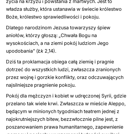
życia na krzyżu i powstania z martwych. Jest to
władza służby, która ustanawia w świecie królestwo
Boże, królestwo sprawiedliwości i pokoju.
Dlatego narodzinom Jezusa towarzyszy śpiew
aniołów, którzy głoszą: „Chwała Bogu na
wysokościach, a na ziemi pokój ludziom Jego
upodobania” (
Łk
2,14).
Dziś ta proklamacja obiega całą ziemię i pragnie
dotrzeć do wszystkich ludzi, zwłaszcza zranionych
przez wojnę i gorzkie konflikty, oraz odczuwających
najsilniejsze pragnienie pokoju.
Pokój dla mężczyzn i kobiet w udręczonej Syrii, gdzie
przelano tak wiele krwi. Zwłaszcza w mieście Aleppo,
będącym w minionych tygodniach teatrem jednej z
najokrutniejszych bitew, bezzwłocznie pilne jest, z
poszanowaniem prawa humanitarnego, zapewnienie