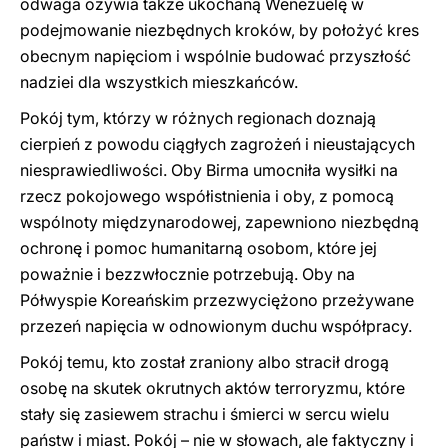
odwaga ożywia także ukochaną Wenezuelę w
podejmowanie niezbędnych kroków, by położyć kres
obecnym napięciom i wspólnie budować przyszłość
nadziei dla wszystkich mieszkańców.
Pokój tym, którzy w różnych regionach doznają
cierpień z powodu ciągłych zagrożeń i nieustających
niesprawiedliwości. Oby Birma umocniła wysiłki na
rzecz pokojowego współistnienia i oby, z pomocą
wspólnoty międzynarodowej, zapewniono niezbędną
ochronę i pomoc humanitarną osobom, które jej
poważnie i bezzwłocznie potrzebują. Oby na
Półwyspie Koreańskim przezwyciężono przeżywane
przezeń napięcia w odnowionym duchu współpracy.
Pokój temu, kto został zraniony albo stracił drogą
osobę na skutek okrutnych aktów terroryzmu, które
stały się zasiewem strachu i śmierci w sercu wielu
państw i miast.
Pokój – nie w słowach, ale faktyczny i