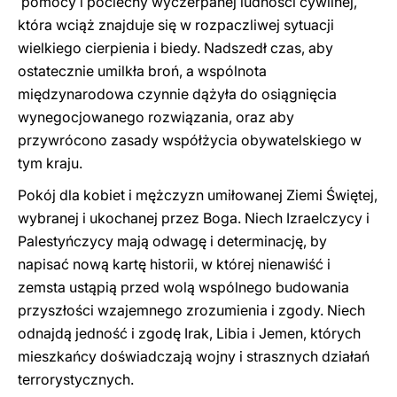
pomocy i pociechy wyczerpanej ludności cywilnej,
która wciąż znajduje się w rozpaczliwej sytuacji
wielkiego cierpienia i biedy. Nadszedł czas, aby
ostatecznie umilkła broń, a wspólnota
międzynarodowa czynnie dążyła do osiągnięcia
wynegocjowanego rozwiązania, oraz aby
przywrócono zasady współżycia obywatelskiego w
tym kraju.
Pokój dla kobiet i mężczyzn umiłowanej Ziemi Świętej,
wybranej i ukochanej przez Boga. Niech Izraelczycy i
Palestyńczycy mają odwagę i determinację, by
napisać nową kartę historii, w której nienawiść i
zemsta ustąpią przed wolą wspólnego budowania
przyszłości wzajemnego zrozumienia i zgody. Niech
odnajdą jedność i zgodę Irak, Libia i Jemen, których
mieszkańcy doświadczają wojny i strasznych działań
terrorystycznych.