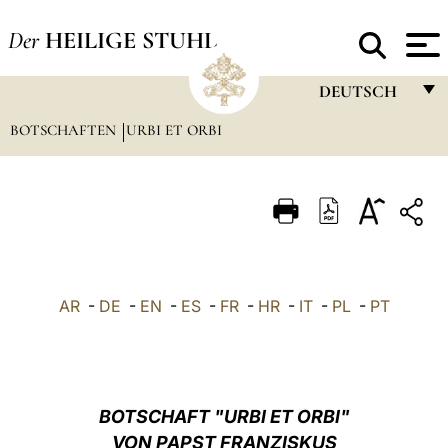
Der
HEILIGE STUHL
DEUTSCH
BOTSCHAFTEN
URBI ET ORBI
FRANÇAIS
ENGLISH
ITALIANO
PORTUGUÊS
ESPAÑOL
AR
-
DE
-
EN
-
ES
-
FR
-
HR
-
IT
-
PL
-
PT
DEUTSCH
POLSKI
العربيّة
BOTSCHAFT "URBI ET ORBI"
VON PAPST FRANZISKUS
中文