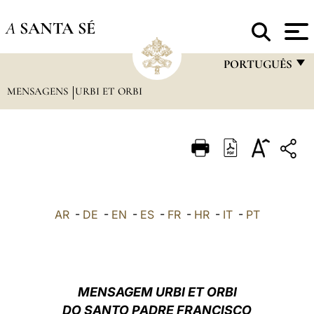
A
SANTA SÉ
PORTUGUÊS
MENSAGENS
URBI ET ORBI
FRANÇAIS
ENGLISH
ITALIANO
PORTUGUÊS
ESPAÑOL
AR
-
DE
-
EN
-
ES
-
FR
-
HR
-
IT
-
PT
DEUTSCH
POLSKI
العربيّة
MENSAGEM URBI ET ORBI
DO SANTO PADRE FRANCISCO
中文