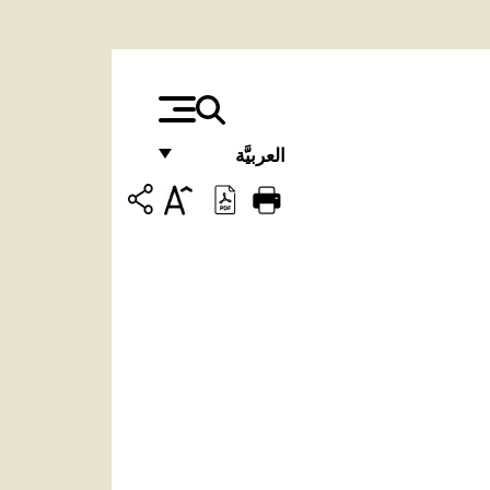
العربيَّة
FRANÇAIS
ENGLISH
ITALIANO
PORTUGUÊS
ESPAÑOL
DEUTSCH
POLSKI