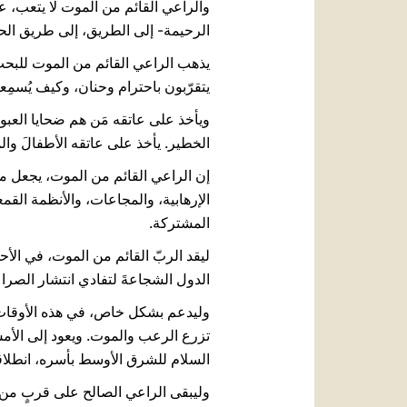
والراعي القائم من الموت لا يتعب، عب
الرحيمة- إلى الطريق، إلى طريق الحيا
يذهب الراعي القائم من الموت للبحث
يتقرّبون باحترام وحنان، وكيف يُسمِعون
ويأخذ على عاتقه مَن هم ضحايا العبوديّ
الخطير. يأخذ على عاتقه الأطفالَ والم
إن الراعي القائم من الموت، يجعل م
الإرهابية، والمجاعات، والأنظمة القم
المشتركة.
ليقد الربّ القائم من الموت، في الأح
الدول الشجاعةَ لتفادي انتشار الصراع
وليدعم بشكل خاص، في هذه الأوقات، ج
تزرع الرعب والموت. ويعود إلى الأمس
السلام للشرق الأوسط بأسره، انطلاقا
وليبقى الراعي الصالح على قربٍ من 