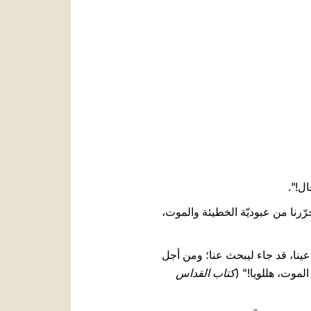
العربيّة
中文
LATINE
ال!".
رّرنا من عبوديّة الخطيئة والموت،
عينا، قد جاء ليبحث عنا؛ ومن أجل
لموت، هللويا!" (
كتاب القداس