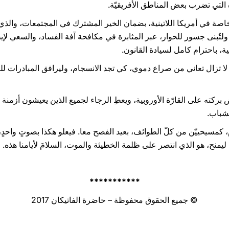
 التي تضرب بعض المناطق الأفريقيّة.
ة في أمريكا اللاتينية، بضمان الخير المشترك في المجتمعات، والذي يتّ
ا. ولتُبنى جسور للحوار، عبر المثابرة في مكافحة آفة الفساد، والسعي ل
ة، باحترام كامل لسيادة القانون.
ي لا تزال تعاني من صراع دموي، كي تجد الانسجام، وليرافق المبادرات 
 بركته على القارّة الأوروبية، ويعطِ الرجاء لجميع الذين يعيشون أزمن
شباب.
ام، كمسيحييّن من كلّ الطوائف، بعيد الفصح معا. فيعلو هكذا بصوتٍ واح
 ليمنح، هو الذي انتصر على ظلمة الخطيئة والموت، السلامَ لأيامنا هذه.
***********
© جميع الحقوق محفوظة – حاضرة الفاتيكان 2017