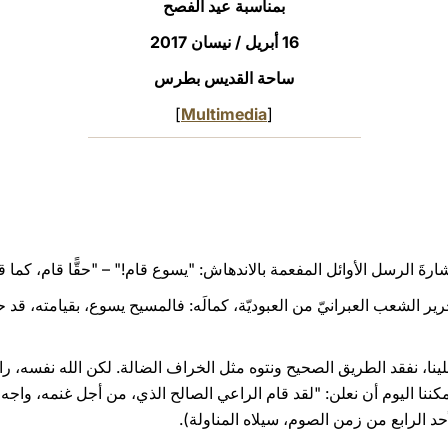
بمناسبة عيد الفصح
16 أبريل / نيسان 2017
ساحة القديس بطرس
]
Multimedia
[
شارةَ الرسل الأوائل المفعمة بالاندهاش: "يسوع قام!" – "حقًّا قام، كما ق
رير الشعب العبرانيّ من العبوديّة، كمالَه: فالمسيح يسوع، بقيامته، قد ح
لينا، نفقد الطريق الصحيح ونتوه مثل الخراف الضالة. لكن الله نفسه، را
ننا اليوم أن نعلن: "لقد قام الراعي الصالح الذي، من أجل غنمه، واجه ا
أحد الرابع من زمن الصوم، سيلاه المناولة).