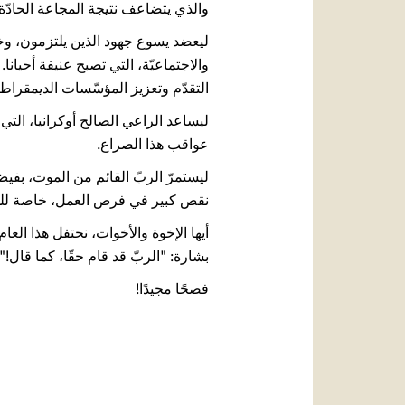
والذي يتضاعف نتيجة المجاعة الحادّة
ليعضد يسوع جهود الذين يلتزمون، وخاص
والاجتماعيّة، التي تصبح عنيفة أحيان
التقدّم وتعزيز المؤسّسات الديمقراطي
ليساعد الراعي الصالح أوكرانيا، الت
عواقب هذا الصراع.
ليستمرّ الربّ القائم من الموت، بفيض
نقص كبير في فرص العمل، خاصة لل
أيها الإخوة والأخوات، نحتفل هذا الع
بشارة: "الربّ قد قام حقّا، كما قال!"
فصحًا مجيدًا!