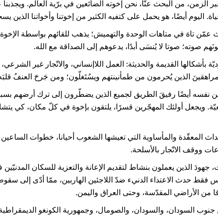
ر الزمن، من البحث عنّا، نحن إخوته الضائعين في برّية العالم. ويجذبنا
ة. اليوم أيضًا، هو يحمل على كتفيه الكثير من إخوتنا وأخواتنا الذين 
 عمّن تاهَ في متاهات الوحدة والتهميش؛ يذهب للقائهم بواسطة الإخوة
َهم صوته؛ صوتا لا يُنسَى أبدًا، يدعوهم إلى الصداقة مع الله.
ة بأشكالها القديمة والحديثة: العمل اللاإنساني، والاتّجار غير الشرعي، 
راهقينَ الذين يُحرمون من طمأنينتهم ويسُتَغلّون؛ ومن جَرحَ العنفُ قلبَ
ن نفسه أيضًا رفيقَ الطريق لجميع الذين يضطّرون إلى ترك أرضهم بسب
عيّة. ويجعل أولئك المهجّرين قسرًا، يلتقون بإخوة في كلّ مكان، كي يتش
داث المعقّدة والمأساوية التي تعيشها الشعوب أحيانا، خطوات الساعين إل
ات ووقف الاتّجار بالأسلحة.
هودَ الذين يعملون بنشاط لتقديم الإعانة والتعزية للسكان المدنيّين ف
 فقط حدث الاعتداء الدنيء ضدّ اللاجئين الهاربين، ممّا أدّى إلى سقوط
 من الأراضي المقدّسة، وحتى العراق واليمن.
جنوب السودان، والسودان، والصومال، وجمهورية الكونغو الديمقراطية، 