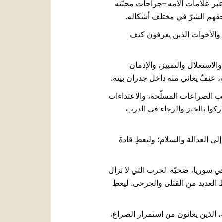
 عبر علامات آلامه –جراحات محبّته
يسحقهم الشرّ في مختلف أشكاله.
 والأخوات الذين يعرفون كيف
والاستغلال والتمييز، والإدمان
ه، عنفٌ يعاني منه داخل جدران بيته.
ب الصراعات المسلّحة، والاعتداءات
اركوا بالخبز والرجاء في الدرب
ى العدالة والسلام؛ وليعطِ قادةَ
ي سوريا، ضحيّة الحرب التي لا تزال
 العديد من القتلى والجرحى. ليعطِ
الذين يعانون من استمرار الصراع،