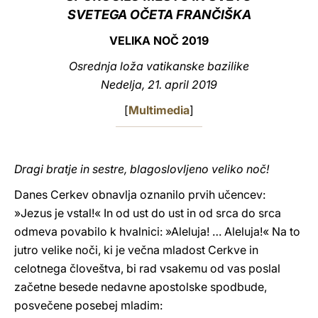
SVETEGA OČETA FRANČIŠKA
LATINE
VELIKA NOČ 2019
Osrednja loža vatikanske bazilike
Nedelja, 21. april 2019
[
Multimedia
]
Dragi bratje in sestre, blagoslovljeno veliko noč!
Danes Cerkev obnavlja oznanilo prvih učencev:
»Jezus je vstal!« In od ust do ust in od srca do srca
odmeva povabilo k hvalnici: »Aleluja! … Aleluja!« Na to
jutro velike noči, ki je večna mladost Cerkve in
celotnega človeštva, bi rad vsakemu od vas poslal
začetne besede nedavne apostolske spodbude,
posvečene posebej mladim: