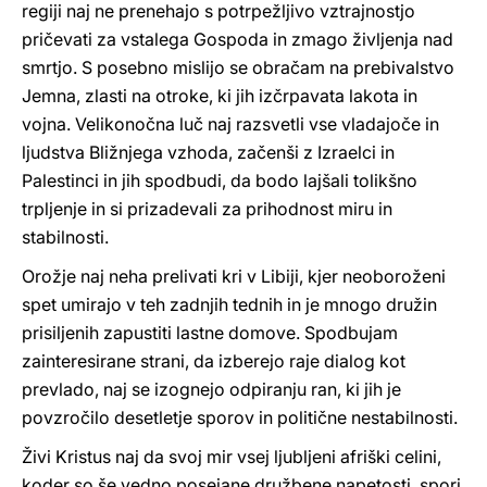
regiji naj ne prenehajo s potrpežljivo vztrajnostjo
pričevati za vstalega Gospoda in zmago življenja nad
smrtjo. S posebno mislijo se obračam na prebivalstvo
Jemna, zlasti na otroke, ki jih izčrpavata lakota in
vojna. Velikonočna luč naj razsvetli vse vladajoče in
ljudstva Bližnjega vzhoda, začenši z Izraelci in
Palestinci in jih spodbudi, da bodo lajšali tolikšno
trpljenje in si prizadevali za prihodnost miru in
stabilnosti.
Orožje naj neha prelivati kri v Libiji, kjer neoboroženi
spet umirajo v teh zadnjih tednih in je mnogo družin
prisiljenih zapustiti lastne domove. Spodbujam
zainteresirane strani, da izberejo raje dialog kot
prevlado, naj se izognejo odpiranju ran, ki jih je
povzročilo desetletje sporov in politične nestabilnosti.
Živi Kristus naj da svoj mir vsej ljubljeni afriški celini,
koder so še vedno posejane družbene napetosti, spori