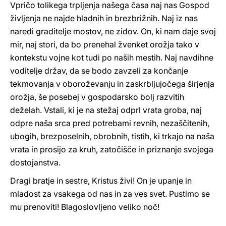
Vpričo tolikega trpljenja našega časa naj nas Gospod
življenja ne najde hladnih in brezbrižnih. Naj iz nas
naredi graditelje mostov, ne zidov. On, ki nam daje svoj
mir, naj stori, da bo prenehal žvenket orožja tako v
kontekstu vojne kot tudi po naših mestih. Naj navdihne
voditelje držav, da se bodo zavzeli za končanje
tekmovanja v oboroževanju in zaskrbljujočega širjenja
orožja, še posebej v gospodarsko bolj razvitih
deželah. Vstali, ki je na stežaj odprl vrata groba, naj
odpre naša srca pred potrebami revnih, nezaščitenih,
ubogih, brezposelnih, obrobnih, tistih, ki trkajo na naša
vrata in prosijo za kruh, zatočišče in priznanje svojega
dostojanstva.
Dragi bratje in sestre, Kristus živi! On je upanje in
mladost za vsakega od nas in za ves svet. Pustimo se
mu prenoviti! Blagoslovljeno veliko noč!