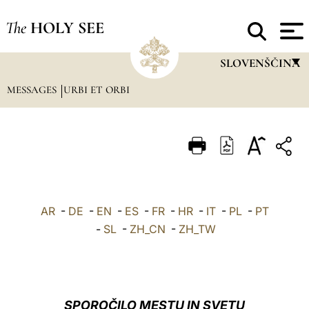
The
HOLY SEE
SLOVENŠČINA
MESSAGES
URBI ET ORBI
FRANÇAIS
ENGLISH
ITALIANO
PORTUGUÊS
ESPAÑOL
AR
-
DE
-
EN
-
ES
-
FR
-
HR
-
IT
-
PL
-
PT
DEUTSCH
-
SL
-
ZH_CN
-
ZH_TW
POLSKI
العربيّة
SPOROČILO MESTU IN SVETU
中文