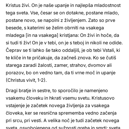
Kristus živi. On je naše upanje in najlepša mladostnost
tega sveta. Vse, česar se on dotakne, postane mlado,
postane novo, se napolni z življenjem. Zato so prve
besede, s katerimi se želim obrniti na vsakega
mladega [in na vsakega] kristjana: On živi in hoče, da
si tudi ti živ! On je v tebi, on je s teboj in nikoli ne odide.
Čeprav se ti lahko še tako oddaljiš, je ob tebi Vstali, ki
te kliče in te pričakuje, da začneš znova. Ko se čutiš
starega zaradi žalosti, zamer, strahov, dvomov ali
porazov, bo on vedno tam, da ti vrne moč in upanje
(Christus vivit, 1-2).
Dragi bratje in sestre, to sporočilo je namenjeno
vsakemu človeku in hkrati vsemu svetu. Kristusovo
vstajenje je začetek novega življenja za vsakega
človeka, ker se resnična sprememba vedno začenja
pri srcu, pri vesti. A velika noč je tudi začetek novega
sveta, osvobojenega od sužnosti greha in smrti: sveta,