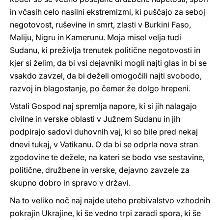
in včasih celo nasilni ekstremizmi, ki puščajo za seboj
negotovost, ruševine in smrt, zlasti v Burkini Faso,
Maliju, Nigru in Kamerunu. Moja misel velja tudi
Sudanu, ki preživlja trenutek politične negotovosti in
kjer si želim, da bi vsi dejavniki mogli najti glas in bi se
vsakdo zavzel, da bi deželi omogočili najti svobodo,
razvoj in blagostanje, po čemer že dolgo hrepeni.
Vstali Gospod naj spremlja napore, ki si jih nalagajo
civilne in verske oblasti v Južnem Sudanu in jih
podpirajo sadovi duhovnih vaj, ki so bile pred nekaj
dnevi tukaj, v Vatikanu. O da bi se odprla nova stran
zgodovine te dežele, na kateri se bodo vse sestavine,
politične, družbene in verske, dejavno zavzele za
skupno dobro in spravo v državi.
Na to veliko noč naj najde uteho prebivalstvo vzhodnih
pokrajin Ukrajine, ki še vedno trpi zaradi spora, ki še