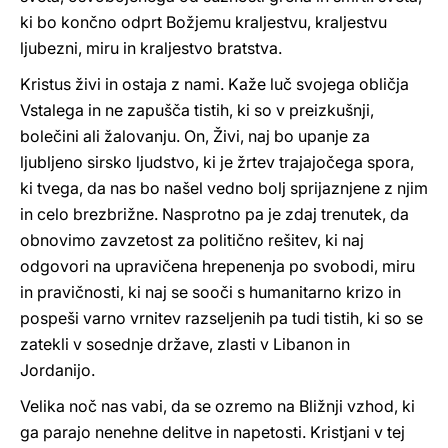
ki bo končno odprt Božjemu kraljestvu, kraljestvu
ljubezni, miru in kraljestvo bratstva.
Kristus živi in ostaja z nami. Kaže luč svojega obličja
Vstalega in ne zapušča tistih, ki so v preizkušnji,
bolečini ali žalovanju. On, Živi, naj bo upanje za
ljubljeno sirsko ljudstvo, ki je žrtev trajajočega spora,
ki tvega, da nas bo našel vedno bolj sprijaznjene z njim
in celo brezbrižne. Nasprotno pa je zdaj trenutek, da
obnovimo zavzetost za politično rešitev, ki naj
odgovori na upravičena hrepenenja po svobodi, miru
in pravičnosti, ki naj se sooči s humanitarno krizo in
pospeši varno vrnitev razseljenih pa tudi tistih, ki so se
zatekli v sosednje države, zlasti v Libanon in
Jordanijo.
Velika noč nas vabi, da se ozremo na Bližnji vzhod, ki
ga parajo nenehne delitve in napetosti. Kristjani v tej