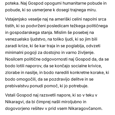
poteka. Naj Gospod opogumi humanitarne pobude in
pobude, ki so usmerjene k dosegi trajnega miru.
Vstajenjsko veselje naj na ameriški celini napolni srca
tistih, ki so podvrženi posledicam težkega političnega
in gospodarskega stanja. Mislim še posebej na
venezuelsko ljudstvo, na toliko ljudi, ki so jim bili
zaradi krize, ki še kar traja in se poglablja, odvzeti
minimalni pogoji za dostojno in varno življenje.
Nosilcem politične odgovornosti naj Gospod da, da se
bodo lotili naporov, da se končajo socialne krivice,
zlorabe in nasilje, in bodo naredili konkretne korake, ki
bodo omogočili, da se pozdravijo delitve in se
prebivalstvu ponudi pomoč, ki jo potrebuje.
Vstali Gospod naj razsvetli napore, ki so v teku v
Nikaragvi, da bi čimprej našli miroljubno in
dogovorjeno rešitev v prid vsem Nikaragovčanom.