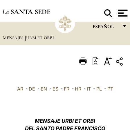
La
SANTA SEDE
ESPAÑOL
MENSAJES
URBI ET ORBI
FRANÇAIS
ENGLISH
ITALIANO
PORTUGUÊS
ESPAÑOL
AR
-
DE
-
EN
-
ES
-
FR
-
HR
-
IT
-
PL
-
PT
DEUTSCH
POLSKI
العربيّة
MENSAJE URBI ET ORBI
DEL SANTO PADRE FRANCISCO
中文