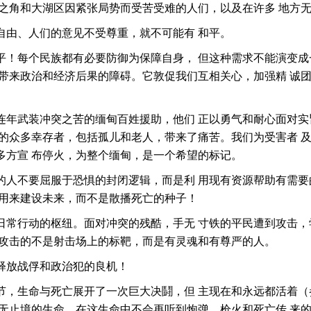
洲之角和大湖区因紧张局势而受苦受难的人们，以及在许多 地方
自由、人们的意见不受尊重，就不可能有 和平。
平！每个民族都有必要防御为保障自身， 但这种需求不能演变成
并带来政治和经济后果的障碍。它敦促我们互相关心，加强精 诚
连年武装冲突之苦的缅甸百姓援助，他们 正以勇气和耐心面对实
内的众多幸存者，包括孤儿和老人，带来了痛苦。我们为受害者 
多方宣 布停火，为整个缅甸，是一个希望的标记。
的人不要屈服于恐惧的封闭逻辑，而是利 用现有资源帮助有需要
：用来建设未来，而不是散播死亡的种子！
日常行动的枢纽。面对冲突的残酷，手无 寸铁的平民遭到攻击，
受攻击的不是射击场上的标靶，而是有灵魂和有尊严的人。
释放战俘和政治犯的良机！
节，生命与死亡展开了一次巨大决鬪，但 主现在和永远都活着（
永无止境的生命，在这生命中不会再听到炮弹、枪火和死亡传 来