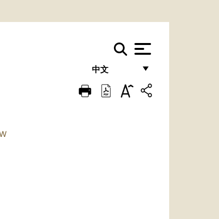
中文
FRANÇAIS
ENGLISH
ITALIANO
TW
PORTUGUÊS
ESPAÑOL
DEUTSCH
POLSKI