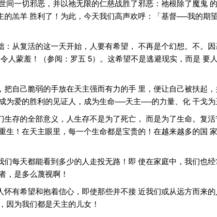
了世间一切邪恶，并以祂无限的仁慈战胜了邪恶：祂根除了魔鬼 
的羔羊 胜利了！为此，今天我们高声欢呼：「基督──我的期望
础：从复活的这一天开始，人要有希望， 不再是个幻想。不。因
令人蒙羞！（参阅：罗五 5）。这希望不是逃避现实，而是 要
。
，把自己脆弱的手放在天主强而有力的手 里，便让自己被扶起，
成为爱的胜利的见证人，成为生命──天主──的力量、化 干戈
们生存的全部意义，人生存不是为了死亡， 而是为了生命。复活
活重生！在天主眼里，每一个生命都是宝贵的！在越来越多的国 
我们每天都能看到多少的人走投无路！即 使在家庭中，我们也经
徙者，是多么蔑视啊！
人怀有希望和抱着信心，即使那些并不接 近我们或从远方而来的
同，因为我们都是天主的儿女！