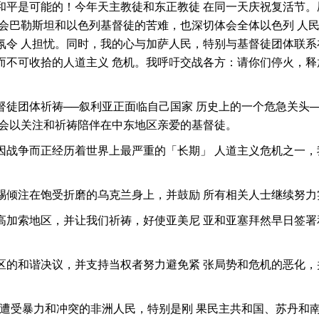
和平是可能的！今年天主教徒和东正教徒 在同一天庆祝复活节。
体会巴勒斯坦和以色列基督徒的苦难，也深切体会全体以色列 人
氛令 人担忧。同时，我的心与加萨人民，特别与基督徒团体联系
而不可收拾的人道主义 危机。我呼吁交战各方：请你们停火，释
督徒团体祈祷──叙利亚正面临自己国家 历史上的一个危急关头
教会以关注和祈祷陪伴在中东地区亲爱的基督徒。
因战争而正经历着世界上最严重的「长期」 人道主义危机之一，
赐倾注在饱受折磨的乌克兰身上，并鼓励 所有相关人士继续努力
高加索地区，并让我们祈祷，好使亚美尼 亚和亚塞拜然早日签署
区的和谐决议，并支持当权者努力避免紧 张局势和危机的恶化，
为遭受暴力和冲突的非洲人民，特别是刚 果民主共和国、苏丹和