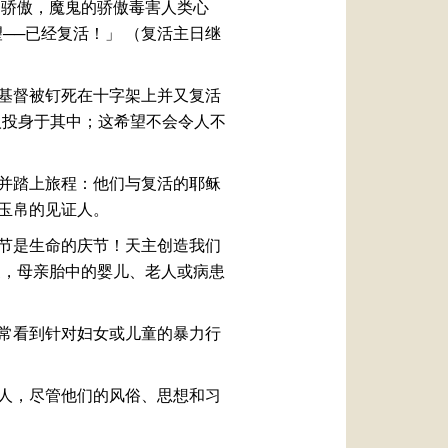
的骄傲，魔鬼的骄傲毒害人类心
──已经复活！」 （复活主日继
基督被钉死在十字架上并又复活
人投身于其中；这希望不会令人不
并踏上旅程：他们与复活的耶稣
为玉帛的见证人。
节是生命的庆节！天主创造我们
家，母亲胎中的婴儿、老人或病患
常看到针对妇女或儿童的暴力行
人，尽管他们的风俗、思想和习