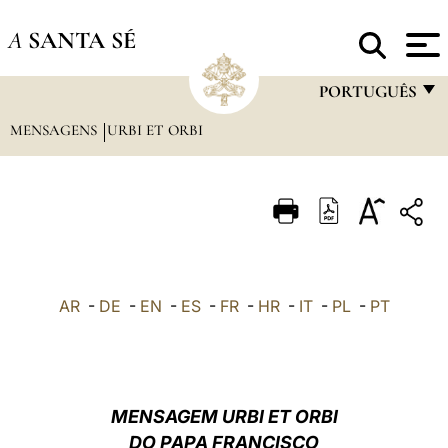
A
SANTA SÉ
PORTUGUÊS
MENSAGENS
URBI ET ORBI
FRANÇAIS
ENGLISH
ITALIANO
PORTUGUÊS
ESPAÑOL
AR
-
DE
-
EN
-
ES
-
FR
-
HR
-
IT
-
PL
-
PT
DEUTSCH
POLSKI
العربيّة
MENSAGEM URBI ET ORBI
DO PAPA FRANCISCO
中文