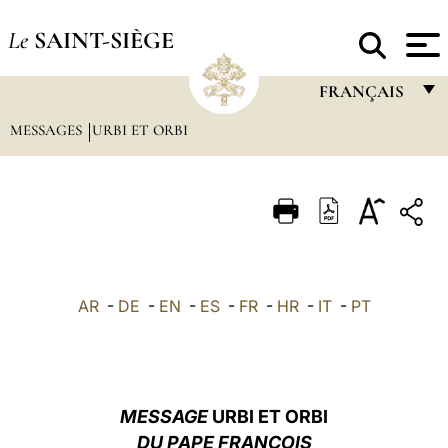
Le
SAINT-SIÈGE
FRANÇAIS
MESSAGES
URBI ET ORBI
FRANÇAIS
ENGLISH
ITALIANO
PORTUGUÊS
ESPAÑOL
AR
-
DE
-
EN
-
ES
-
FR
-
HR
-
IT
-
PT
DEUTSCH
POLSKI
العربيّة
MESSAGE
URBI ET ORBI
DU PAPE FRANÇOIS
中文