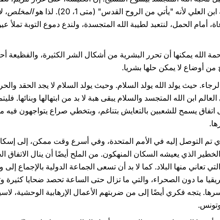
علي لأنه "يأتي من الروح القدس" (متى 1، 20). لذا هو
المخلص
، ل
. لنسجد، مع الرعاة، أمام الحمل، لنتعبد لطيبة الله المتجسدة، ولندع دموع التوبة تم
 الله يمكنها أن تحرر البشرية من أشكال الشر الكثيرة، والفظيعة أحيانا، ا
من أوضاع لا يمكن حلها بشريا.
لرجاء. حيث يولد الله يولد السلام. وحيث يولد السلام لا يجد الحقد والح
عالم ابن الله المتجسد والسلام يبقى هبة لا بد من ابتهالها وبنائها. فل
ى اتفاق يسمح للشعبين بالتعايش بتناغم، وبتخطي صراع يتواجهون فيه م
ا.
ذي تم التوصل إليه في الأمم المتحدة، وفي أسرع وقت ممكن، إلى إسك
لخطير الذي يعيشه السكان المنهكون. من الملح أيضًا أن ينال الاتفاق ا
ي تعاني منها البلاد. كما لا بد أن تسعى الجماعة الدولية بالإجماع إل
فريقيا ما دون الصحراء، والتي ما تزال حتى الساعة تحصد ضحايا كثيرة و
رها. يتجه فكري أيضًا إلى من ضربتهم الأعمال الإرهابية الوحشية، لا
وتونس.