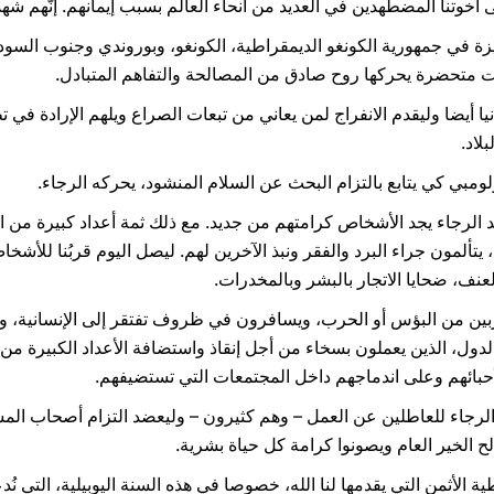
أخوتنا المضطهدين في العديد من أنحاء العالم بسبب إيمانهم. إنّهم شهدا
ة في جمهورية الكونغو الديمقراطية، الكونغو، وبوروندي وجنوب السود
ات متحضرة يحركها روح صادق من المصالحة والتفاهم المتبادل.
يا أيضا وليقدم الانفراج لمن يعاني من تبعات الصراع ويلهم الإرادة في 
لاد.
لومبي كي يتابع بالتزام البحث عن السلام المنشود، يحركه الرجاء.
لد الرجاء يجد الأشخاص كرامتهم من جديد. مع ذلك ثمة أعداد كبيرة من 
تألمون جراء البرد والفقر ونبذ الآخرين لهم. ليصل اليوم قربُنا للأشخا
العنف، ضحايا الاتجار بالبشر وبالمخدرات.
ربين من البؤس أو الحرب، ويسافرون في ظروف تفتقر إلى الإنسانية، وغ
و الدول، الذين يعملون بسخاء من أجل إنقاذ واستضافة الأعداد الكبيرة م
أحبائهم وعلى اندماجهم داخل المجتمعات التي تستضيفهم.
 الرجاء للعاطلين عن العمل – وهم كثيرون – وليعضد التزام أصحاب الم
 الخير العام ويصونوا كرامة كل حياة بشرية.
عطية الأثمن التي يقدمها لنا الله، خصوصا في هذه السنة اليوبيلية، التي ن