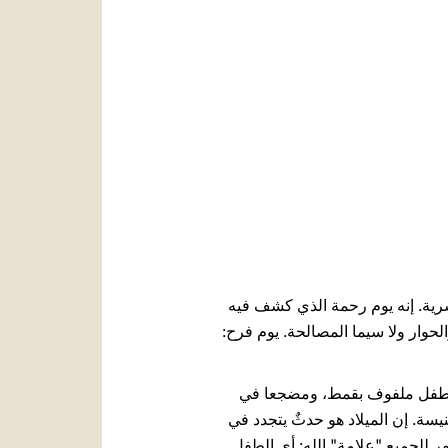
العربيّة
中文
LATINE
شرية. إنه يوم رحمة الذي كشف فيه
الحوار ولا سيما المصالحة. يوم فرح:
له: "طفل ملفوف بقمط، ومضجعا في
الكنيسة. إن الميلاد هو حدثٌ يتجدد في
ر للجميع "علامة" الله: أي الطفل