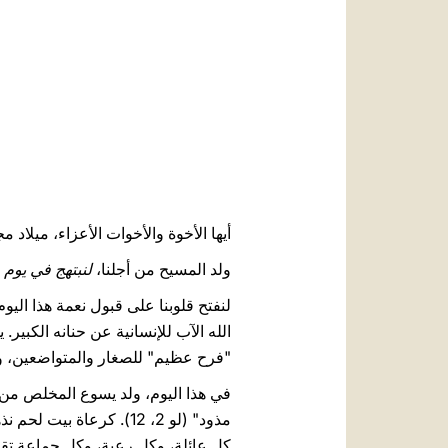
أيها الأخوة والأخوات الأعزاء، ميلاد مج
ولد المسيح من أجلنا،
لنبتهج في يوم 
لنفتح قلوبنا على قبول نعمة هذا الي
الله الآب للإنسانية عن حنانه الكبير
"فرح عظيم" للصغار والمتواضعين، وللشعب
في هذا اليوم، ولد يسوع المخلص من ا
مذود" (لو 2، 12). كرعا
كل عائلة، وكل رعية، وكل جماعة تقبل