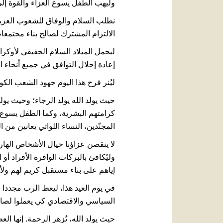
وليهب الطفل يسوع العزاء والقوة إلى 
نطلب السلام والوفاق للشعوب العزيز
الالتزام المشترك لصالح بناء مجتمع
ليحمل الميلاد السلام الحقيقي لأوكران
إعادة إحلال التوافق في جميع أنحاء الب
ليُنر فرح هذا اليوم جهود الشعب الكو
حيث يولد الله يولد الرجاء؛ وحيث يو
كرامتهم البشرية، وكما الطفل يسوع، ي
المجنّدين، النساء اللواتي يعانين من 
لا ينقصن عزاؤنا حيال الأشخاص الها
وليُكافئ بالبركات الوافرة الأفراد أ
إياهم على بناء مستقبل كريم لهم ول
في يوم العيد هذا، ليعط الرب مجددا
السياسي والاقتصادي كي يعملوا لصالح
حيث يولد الله، تُزهر الرحمة. إنها ال