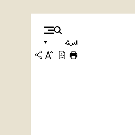
العربيَّة
FRANÇAIS
ENGLISH
ITALIANO
PORTUGUÊS
ESPAÑOL
DEUTSCH
POLSKI