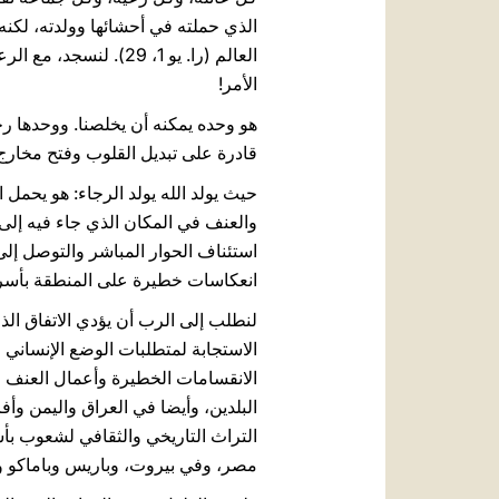
الذي حملته في أحشائها وولدته، لكنه ابن ال
العالم (را. يو 1، 29)
الأمر!
هو وحده يمكنه أن يخلصنا. ووحدها رحمة
قادرة على تبديل القلوب وفتح مخارج 
حيث يولد الله يولد الرجاء: هو يحمل ا
والعنف في المكان الذي جاء فيه إلى ال
استئناف الحوار المباشر والتوصل إل
انعكاسات خطيرة على المنطقة بأسره
لنطلب إلى الرب أن يؤدي الاتفاق ال
الاستجابة لمتطلبات الوضع الإنساني ا
الانقسامات الخطيرة وأعمال العنف الت
البلدين، وأيضا في العراق واليمن وأ
التراث التاريخي والثقافي لشعوب بأس
مصر، وفي بيروت، وباريس وباماكو 