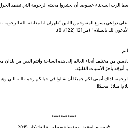
ليعط الرب السجناء خصوصا أن يختبروا محبته الرحومة التي تضمد الجراح 
ار على ذراعي يسوع المفتوحتين اللتين تُظهران لنا معانقة الله الرحومة،
 بِالسلام" (مز 121 (122)، 8).
الم
لقادمين من مختلف أنحاء العالم إلى هذه الساحة وأنتم الذين من بلدان مختل
وجّه بأحرّ الأمنيات القلبيّة.
للرحمة، لذلك أتمنى لكم جميعًا أن تقبلوا في حياتكم رحمة الله التي وهب
! ميلادًا مجيدًا!
***********
© جميع الحقوق محفوظة – حاضرة الفاتيكان 2015