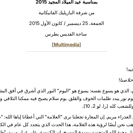
بمناسبة عيد الميلاد المجيد 2015
من شرفة البازيليك الفاتيكانية
الجمعة، 25 ديسمبر / كانون الأول 2015
ساحة القديس بطرس
]
Multimedia
[
يد!
خلاصنا
!
وم، الذي هو يسوع نفسه: يسوع هو "اليوم" النور الذي أشرق في أفق الب
. يوم نور يبدد ظلمات الخوف والقلق. يوم سلام يصبح فيه ممكنا التلاقي و
 كله (را. لو 2، 10).
لعذراء مريم. إن المغارة تجعلنا نرى "العلامة" التي أعطانا إياها ال
ة بيت لحم نذهب نحن أيضًا لرؤية هذه العلامة، هذا الحدث الذي يتجدد كل عام في 
 محبة الله المتجسد بيسوع المسيح. إن الكنيسة، على غرار مريم، تُظه