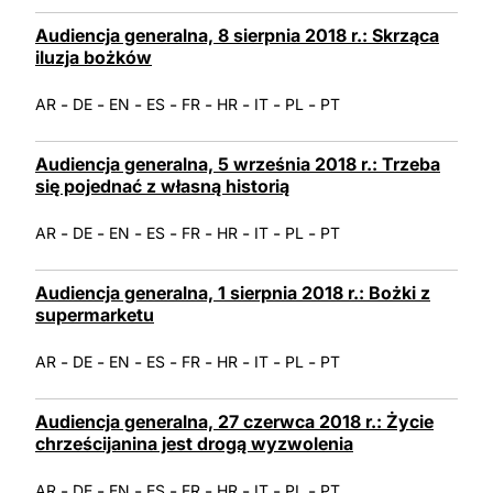
Audiencja generalna, 8 sierpnia 2018 r.: Skrząca
iluzja bożków
-
-
-
-
-
-
-
-
AR
DE
EN
ES
FR
HR
IT
PL
PT
Audiencja generalna, 5 września 2018 r.: Trzeba
się pojednać z własną historią
-
-
-
-
-
-
-
-
AR
DE
EN
ES
FR
HR
IT
PL
PT
Audiencja generalna, 1 sierpnia 2018 r.: Bożki z
supermarketu
-
-
-
-
-
-
-
-
AR
DE
EN
ES
FR
HR
IT
PL
PT
Audiencja generalna, 27 czerwca 2018 r.: Życie
chrześcijanina jest drogą wyzwolenia
-
-
-
-
-
-
-
-
AR
DE
EN
ES
FR
HR
IT
PL
PT