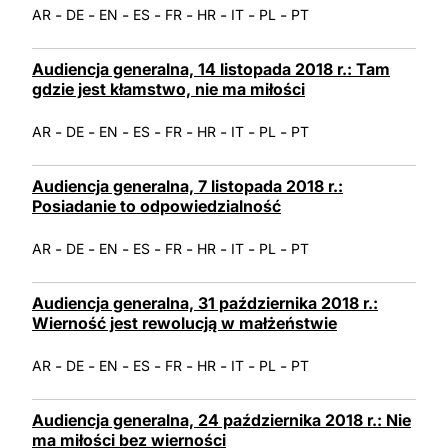
-
-
-
-
-
-
-
-
AR
DE
EN
ES
FR
HR
IT
PL
PT
Audiencja generalna, 14 listopada 2018 r.: Tam
gdzie jest kłamstwo, nie ma miłości
-
-
-
-
-
-
-
-
AR
DE
EN
ES
FR
HR
IT
PL
PT
Audiencja generalna, 7 listopada 2018 r.:
Posiadanie to odpowiedzialność
-
-
-
-
-
-
-
-
AR
DE
EN
ES
FR
HR
IT
PL
PT
Audiencja generalna, 31 października 2018 r.:
Wierność jest rewolucją w małżeństwie
-
-
-
-
-
-
-
-
AR
DE
EN
ES
FR
HR
IT
PL
PT
Audiencja generalna, 24 października 2018 r.: Nie
ma miłości bez wierności