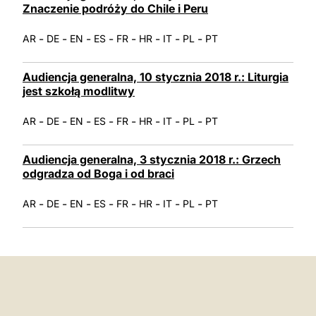
Znaczenie podróży do Chile i Peru
-
-
-
-
-
-
-
-
AR
DE
EN
ES
FR
HR
IT
PL
PT
Audiencja generalna, 10 stycznia 2018 r.: Liturgia
jest szkołą modlitwy
-
-
-
-
-
-
-
-
AR
DE
EN
ES
FR
HR
IT
PL
PT
Audiencja generalna, 3 stycznia 2018 r.: Grzech
odgradza od Boga i od braci
-
-
-
-
-
-
-
-
AR
DE
EN
ES
FR
HR
IT
PL
PT