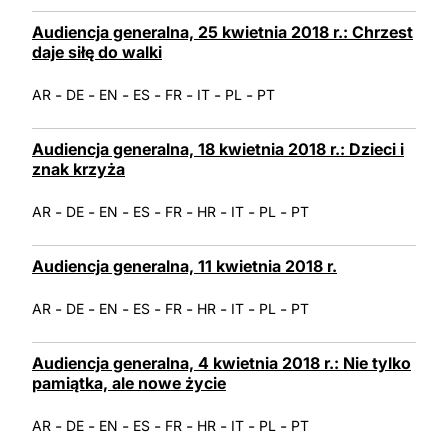
Audiencja generalna, 25 kwietnia 2018 r.: Chrzest
daje siłę do walki
-
-
-
-
-
-
-
AR
DE
EN
ES
FR
IT
PL
PT
Audiencja generalna, 18 kwietnia 2018 r.: Dzieci i
znak krzyża
-
-
-
-
-
-
-
-
AR
DE
EN
ES
FR
HR
IT
PL
PT
Audiencja generalna, 11 kwietnia 2018 r.
-
-
-
-
-
-
-
-
AR
DE
EN
ES
FR
HR
IT
PL
PT
Audiencja generalna, 4 kwietnia 2018 r.: Nie tylko
pamiątka, ale nowe życie
-
-
-
-
-
-
-
-
AR
DE
EN
ES
FR
HR
IT
PL
PT