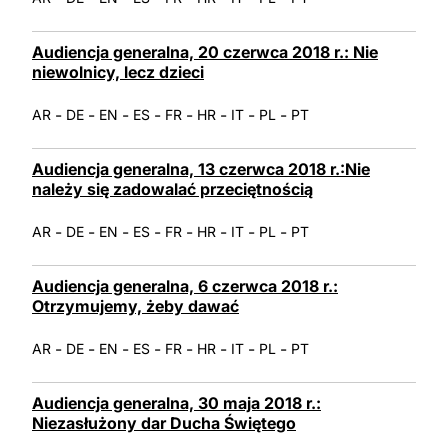
Audiencja generalna, 20 czerwca 2018 r.: Nie
niewolnicy, lecz dzieci
-
-
-
-
-
-
-
-
AR
DE
EN
ES
FR
HR
IT
PL
PT
Audiencja generalna, 13 czerwca 2018 r.:Nie
należy się zadowalać przeciętnością
-
-
-
-
-
-
-
-
AR
DE
EN
ES
FR
HR
IT
PL
PT
Audiencja generalna, 6 czerwca 2018 r.:
Otrzymujemy, żeby dawać
-
-
-
-
-
-
-
-
AR
DE
EN
ES
FR
HR
IT
PL
PT
Audiencja generalna, 30 maja 2018 r.:
Niezasłużony dar Ducha Świętego