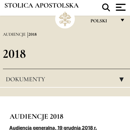
STOLICA APOSTOLSKA
POLSKI
FRANÇAIS
AUDIENCJE
2018
ENGLISH
2018
ITALIANO
PORTUGUÊS
ESPAÑOL
DOKUMENTY
▸
DEUTSCH
POLSKI
العربيّة
AUDIENCJE 2018
中文
Audiencja generalna, 19 grudnia 2018 r.