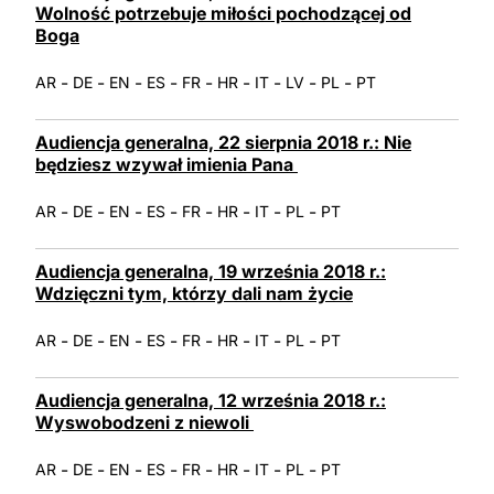
Wolność potrzebuje miłości pochodzącej od
Boga
-
-
-
-
-
-
-
-
-
AR
DE
EN
ES
FR
HR
IT
LV
PL
PT
Audiencja generalna, 22 sierpnia 2018 r.: Nie
będziesz wzywał imienia Pana
-
-
-
-
-
-
-
-
AR
DE
EN
ES
FR
HR
IT
PL
PT
Audiencja generalna, 19 września 2018 r.:
Wdzięczni tym, którzy dali nam życie
-
-
-
-
-
-
-
-
AR
DE
EN
ES
FR
HR
IT
PL
PT
Audiencja generalna, 12 września 2018 r.:
Wyswobodzeni z niewoli
-
-
-
-
-
-
-
-
AR
DE
EN
ES
FR
HR
IT
PL
PT