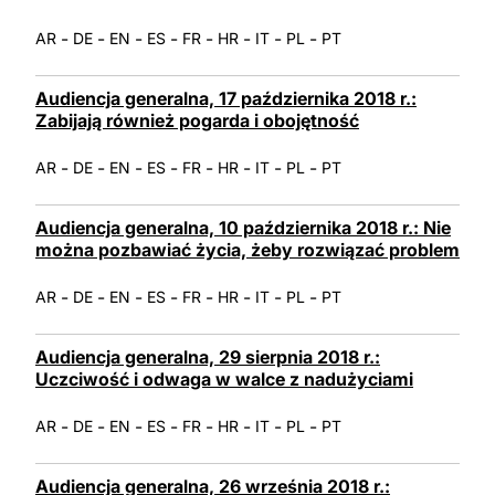
-
-
-
-
-
-
-
-
AR
DE
EN
ES
FR
HR
IT
PL
PT
Audiencja generalna, 17 października 2018 r.:
Zabijają również pogarda i obojętność
-
-
-
-
-
-
-
-
AR
DE
EN
ES
FR
HR
IT
PL
PT
Audiencja generalna, 10 października 2018 r.: Nie
można pozbawiać życia, żeby rozwiązać problem
-
-
-
-
-
-
-
-
AR
DE
EN
ES
FR
HR
IT
PL
PT
Audiencja generalna, 29 sierpnia 2018 r.:
Uczciwość i odwaga w walce z nadużyciami
-
-
-
-
-
-
-
-
AR
DE
EN
ES
FR
HR
IT
PL
PT
Audiencja generalna, 26 września 2018 r.: