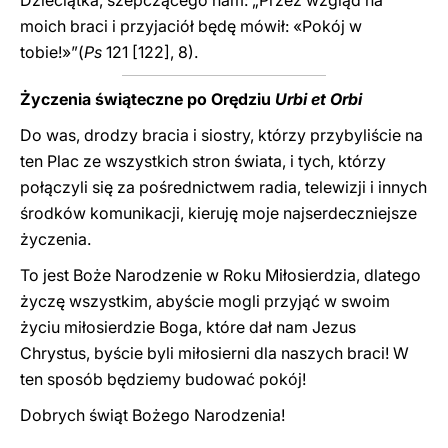
Dzieciątka, szepczącego nam: „Przez wzgląd na
moich braci i przyjaciół będę mówił: «Pokój w
tobie!»”(
Ps
121 [122], 8).
Życzenia świąteczne po Orędziu
Urbi et Orbi
Do was, drodzy bracia i siostry, którzy przybyliście na
ten Plac ze wszystkich stron świata, i tych, którzy
połączyli się za pośrednictwem radia, telewizji i innych
środków komunikacji, kieruję moje najserdeczniejsze
życzenia.
To jest Boże Narodzenie w Roku Miłosierdzia, dlatego
życzę wszystkim, abyście mogli przyjąć w swoim
życiu miłosierdzie Boga, które dał nam Jezus
Chrystus, byście byli miłosierni dla naszych braci! W
ten sposób będziemy budować pokój!
Dobrych świąt Bożego Narodzenia!