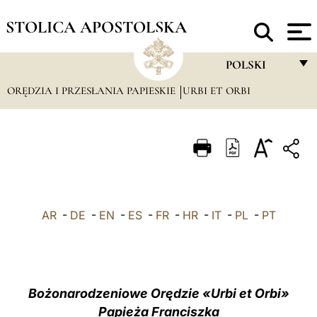
STOLICA APOSTOLSKA
POLSKI
ORĘDZIA I PRZESŁANIA PAPIESKIE
URBI ET ORBI
FRANÇAIS
ENGLISH
ITALIANO
PORTUGUÊS
ESPAÑOL
AR
-
DE
-
EN
-
ES
-
FR
-
HR
-
IT
-
PL
-
PT
DEUTSCH
POLSKI
العربيّة
Bożonarodzeniowe Orędzie «Urbi et Orbi»
Papieża Franciszka
中文