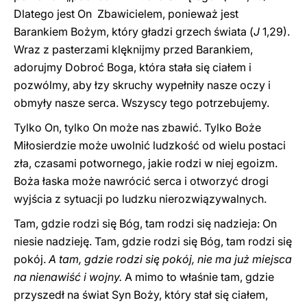
Dlatego jest On Zbawicielem, ponieważ jest
Barankiem Bożym, który gładzi grzech świata (
J
1,29).
Wraz z pasterzami klęknijmy przed Barankiem,
adorujmy Dobroć Boga, która stała się ciałem i
pozwólmy, aby łzy skruchy wypełniły nasze oczy i
obmyły nasze serca. Wszyscy tego potrzebujemy.
Tylko On, tylko On może nas zbawić. Tylko Boże
Miłosierdzie może uwolnić ludzkość od wielu postaci
zła, czasami potwornego, jakie rodzi w niej egoizm.
Boża łaska może nawrócić serca i otworzyć drogi
wyjścia z sytuacji po ludzku nierozwiązywalnych.
Tam, gdzie rodzi się Bóg, tam rodzi się nadzieja: On
niesie nadzieję. Tam, gdzie rodzi się Bóg, tam rodzi się
pokój.
A tam, gdzie rodzi się pokój, nie ma już miejsca
na nienawiść i wojny.
A mimo to właśnie tam, gdzie
przyszedł na świat Syn Boży, który stał się ciałem,