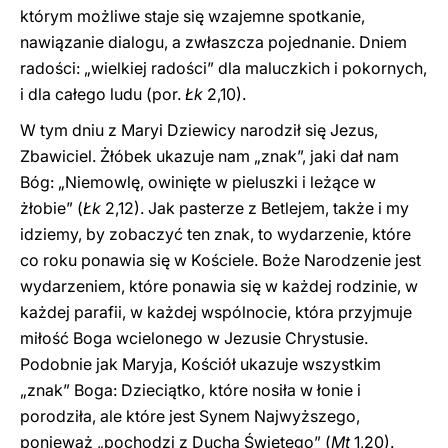
którym możliwe staje się wzajemne spotkanie,
nawiązanie dialogu, a zwłaszcza pojednanie. Dniem
radości: „wielkiej radości” dla maluczkich i pokornych,
i dla całego ludu (por.
Łk
2,10).
W tym dniu z Maryi Dziewicy narodził się Jezus,
Zbawiciel. Żłóbek ukazuje nam „znak”, jaki dał nam
Bóg: „Niemowlę, owinięte w pieluszki i leżące w
żłobie” (
Łk
2,12). Jak pasterze z Betlejem, także i my
idziemy, by zobaczyć ten znak, to wydarzenie, które
co roku ponawia się w Kościele. Boże Narodzenie jest
wydarzeniem, które ponawia się w każdej rodzinie, w
każdej parafii, w każdej wspólnocie, która przyjmuje
miłość Boga wcielonego w Jezusie Chrystusie.
Podobnie jak Maryja, Kościół ukazuje wszystkim
„znak” Boga: Dzieciątko, które nosiła w łonie i
porodziła, ale które jest Synem Najwyższego,
ponieważ „pochodzi z Ducha Świętego” (
Mt
1,20).