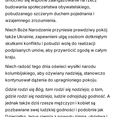
umocniło się wspólne zaangażowanie na rzecz
budowania społeczeństwa obywatelskiego,
pobudzanego szczerym duchem pojednania i
wzajemnego zrozumienia.
Niech Boże Narodzenie przyniesie prawdziwy pokój
także Ukrainie, zapewnieni ulgę osobom dotkniętym
skutkami konfliktu i pobudzi wolę do realizacji
podpisanych umów, aby przywrócić zgodę w całym
kraju.
Niech radość tego dnia oświeci wysiłki narodu
kolumbijskiego, aby ożywiany nadzieją, stanowczo
kontynuował dążenia do upragnionego pokoju.
Gdzie rodzi się Bóg, tam rodzi się nadzieja; a tam,
gdzie rodzi się nadzieja, ludzie odnajdują godność.
A
jednak także dziś rzesze mężczyzn i kobiet są
pozbawiane swej ludzkiej godności i podobnie jak
Dzieciątko Jezus cierpią z powodu zimna, ubóstwa i