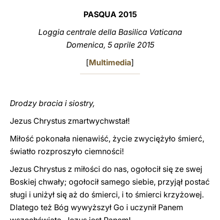
PASQUA
2015
LATINE
Loggia centrale della Basilica Vaticana
Domenica, 5 aprile 201
5
[
Multimedia
]
Drodzy bracia i siostry,
Jezus Chrystus zmartwychwstał!
Miłość pokonała nienawiść, życie zwyciężyło śmierć,
światło rozproszyło ciemności!
Jezus Chrystus z miłości do nas, ogołocił się ze swej
Boskiej chwały; ogołocił samego siebie, przyjął postać
sługi i uniżył się aż do śmierci, i to śmierci krzyżowej.
Dlatego też Bóg wywyższył Go i uczynił Panem