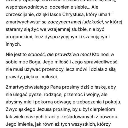
współzawodnictwo, docenienie siebie... Ale
chrześcijanie, dzięki łasce Chrystusa, który umarł i
zmartwychwstał są
zaczynem innej ludzkości
, w której
staramy się żyć we wzajemnej służbie, nie być
aroganckimi, lecz dyspozycyjnymi i szanującymi
innych.
Nie jest to
słabość, ale prawdziwa moc!
Kto nosi w
sobie moc Boga, Jego miłość i Jego sprawiedliwość,
nie musi używać przemocy, lecz mówi i działa z siłą
prawdy, piękna i miłości.
Zmartwychwstałego Pana prosimy dziś o łaskę, aby
nie ulegać pysze, rodzącej przemoc i wojny, ale
abyśmy mieli pokorną odwagę przebaczenia i pokoju.
Zwycięskiego Jezusa prosimy, by ulżył cierpieniom
tak wielu naszych braci prześladowanych z powodu
Jego imienia, jak również tych wszystkich, którzy