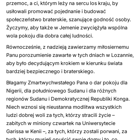
przemoc, a ci, którym leży na sercu los kraju, by
usiłowali promować pojednanie i budować
społeczeństwo braterskie, szanujące godność osoby.
Życzymy, aby także w Jemenie zwyciężyła wspólna
wola pokoju dla dobra całej ludności.
Równocześnie, z nadzieją zawierzamy miłosiernemu
Panu porozumienie zawarte w tych dniach w Lozannie,
aby było decydującym krokiem w kierunku świata
bardziej bezpiecznego i braterskiego.
Błagamy Zmartwychwstałego Pana o dar pokoju dla
Nigerii, dla południowego Sudanu i dla różnych
regionów Sudanu i Demokratycznej Republiki Konga.
Niech wznosi się nieustanna modlitwa wszystkich
ludzi dobrej woli za tych, którzy stracili życie –
zabitych w miniony czwartek na Uniwersytecie
Garissa w Kenii –, za tych, którzy zostali porwani, za
tych, którzy musieli opuścić swoje domy i to, co