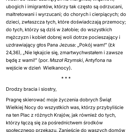
ubogich i imigrantów, którzy tak często są odrzucani,
maltretowani i wyrzucani; do chorych i cierpiących; do
dzieci, zwłaszcza tych, które doświadczają przemocy;
do tych, którzy są dziś w żałobie; do wszystkich
mężczyzn i kobiet dobrej woli dotrze pocieszający i
uzdrawiający głos Pana Jezusa: „Pokój wam!” (
Łk
24,36), „Nie lękajcie się, zmartwychwstałem i zawsze
będę z wami!” (por.
Mszał Rzymski
, Antyfona na
wejście w dzień Wielkanocy).
* * *
Drodzy bracia i siostry,
Pragnę skierować moje życzenia dobrych Świąt
Wielkiej Nocy do wszystkich was, którzy przybyliście
na ten Plac z różnych Krajów, jak również do tych,
którzy łączą się za pośrednictwem środków
społecznego przekazu. Zanieście do waszych domów