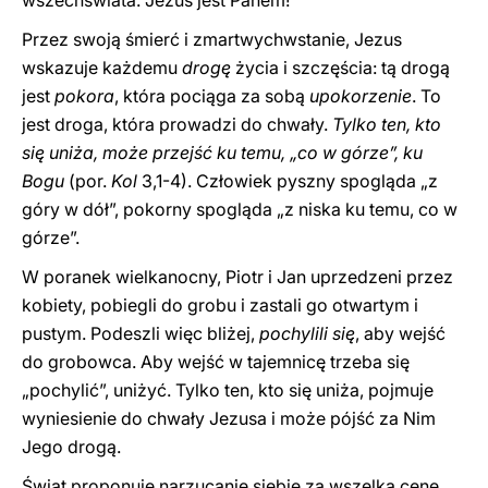
wszechświata. Jezus jest Panem!
Przez swoją śmierć i zmartwychwstanie, Jezus
wskazuje każdemu
drogę
życia i szczęścia: tą drogą
jest
pokora
, która pociąga za sobą
upokorzenie
. To
jest droga, która prowadzi do chwały.
Tylko ten, kto
się uniża, może przejść ku temu, „co w górze”, ku
Bogu
(por.
Kol
3,1-4). Człowiek pyszny spogląda „z
góry w dół”, pokorny spogląda „z niska ku temu, co w
górze”.
W poranek wielkanocny, Piotr i Jan uprzedzeni przez
kobiety, pobiegli do grobu i zastali go otwartym i
pustym. Podeszli więc bliżej,
pochylili się
, aby wejść
do grobowca. Aby wejść w tajemnicę trzeba się
„pochylić”, uniżyć. Tylko ten, kto się uniża, pojmuje
wyniesienie do chwały Jezusa i może pójść za Nim
Jego drogą.
Świat proponuje narzucanie siebie za wszelką cenę,