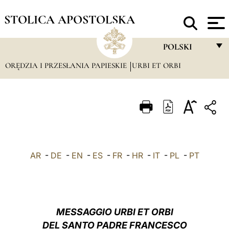
STOLICA APOSTOLSKA
POLSKI
ORĘDZIA I PRZESŁANIA PAPIESKIE
URBI ET ORBI
FRANÇAIS
ENGLISH
ITALIANO
PORTUGUÊS
ESPAÑOL
AR
-
DE
-
EN
-
ES
-
FR
-
HR
-
IT
-
PL
-
PT
DEUTSCH
POLSKI
العربيّة
MESSAGGIO URBI ET ORBI
DEL SANTO PADRE FRANCESCO
中文