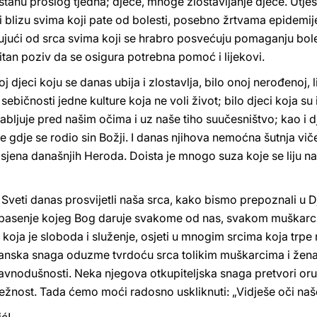
stanu prošlog tjedna; djece, mnoge zlostavljanje djece. Utješi
 blizu svima koji pate od bolesti, posebno žrtvama epidemije 
ljujući od srca svima koji se hrabro posvećuju pomaganju bol
itan poziv da se osigura potrebna pomoć i lijekovi.
oj djeci koju se danas ubija i zlostavlja, bilo onoj nerođenoj, 
 sebičnosti jedne kulture koja ne voli život; bilo djeci koja su
zrabljuje pred našim očima i uz naše tiho suučesništvo; kao i 
 gdje se rodio sin Božji. I danas njihova nemoćna šutnja vi
 sjena današnjih Heroda. Doista je mnogo suza koje se liju 
 Sveti danas prosvijetli naša srca, kako bismo prepoznali u 
spasenje kojeg Bog daruje svakome od nas, svakom muškarcu
 koja je sloboda i služenje, osjeti u mnogim srcima koja trpe
nska snaga oduzme tvrdoću srca tolikim muškarcima i žena
ravnodušnosti. Neka njegova otkupiteljska snaga pretvori oru
nježnost. Tada ćemo moći radosno uskliknuti: „Vidješe oči naš