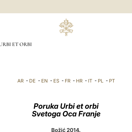
URBI ET ORBI
AR
-
DE
-
EN
-
ES
-
FR
-
HR
-
IT
-
PL
-
PT
Poruka Urbi et orbi
Svetoga Oca Franje
Božić 2014.