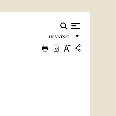
HRVATSKI
FRANÇAIS
ENGLISH
ITALIANO
PORTUGUÊS
ESPAÑOL
DEUTSCH
POLSKI