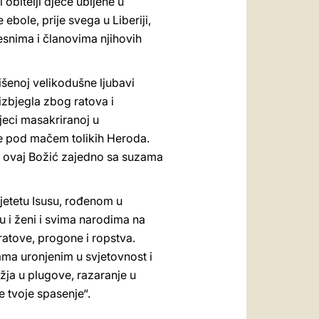
 obitelji djece ubijene u
ebole, prije svega u Liberiji,
esnima i članovima njihovih
lišenoj velikodušne ljubavi
 izbjegla zbog ratova i
djeci masakriranoj u
če pod mačem tolikih Heroda.
na ovaj Božić zajedno sa suzama
Djetetu Isusu, rođenom u
 i ženi i svima narodima na
 ratove, progone i ropstva.
ma uronjenim u svjetovnost i
žja u plugove, razaranje u
e tvoje spasenje“.