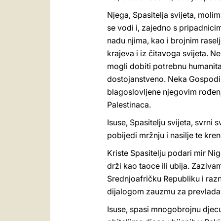
Njega, Spasitelja svijeta, molim
se vodi i, zajedno s pripadnic
nadu njima, kao i brojnim rasel
krajeva i iz čitavoga svijeta. 
mogli dobiti potrebnu humanitar
dostojanstveno. Neka Gospodin 
blagoslovljene njegovim rođenj
Palestinaca.
Isuse, Spasitelju svijeta, svrni
pobijedi mržnju i nasilje te kre
Kriste Spasitelju podari mir Nig
drži kao taoce ili ubija. Zaziva
Srednjoafričku Republiku i raz
dijalogom zauzmu za prevladava
Isuse, spasi mnogobrojnu djecu ko