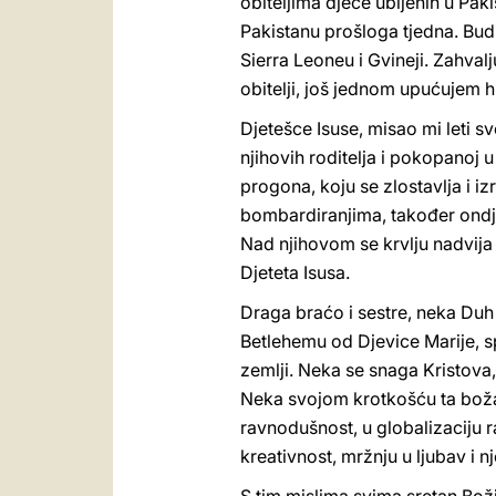
obiteljima djece ubijenih u Paki
Pakistanu prošloga tjedna. Budi
Sierra Leoneu i Gvineji. Zahva
obitelji, još jednom upućujem h
Djetešce Isuse, misao mi leti sv
njihovih roditelja i pokopanoj u
progona, koju se zlostavlja i i
bombardiranjima, također ondje
Nad njihovom se krvlju nadvija
Djeteta Isusa.
Draga braćo i sestre, neka Duh
Betlehemu od Djevice Marije, 
zemlji. Neka se snaga Kristova,
Neka svojom krotkošću ta boža
ravnodušnost, u globalizaciju 
kreativnost, mržnju u ljubav i 