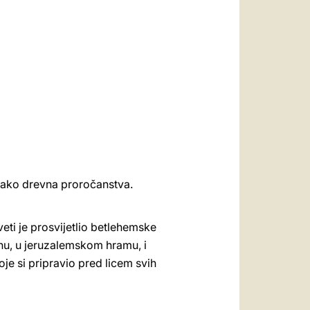
العربيّة
中文
LATINE
i tako drevna proročanstva.
veti je prosvijetlio betlehemske
 Anu, u jeruzalemskom hramu, i
oje si pripravio pred licem svih