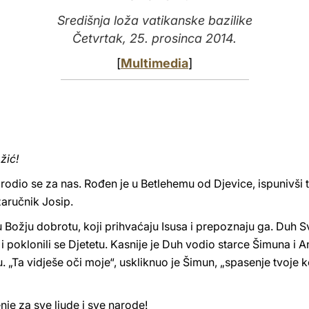
Središnja loža vatikanske bazilike
Četvrtak, 25. prosinca 2014.
[
Multimedia
]
žić!
ta, rodio se za nas. Rođen je u Betlehemu od Djevice, ispunivš
zaručnik Josip.
 u Božju dobrotu, koji prihvaćaju Isusa i prepoznaju ga. Duh S
lje i poklonili se Djetetu. Kasnije je Duh vodio starce Šimuna i
. „Ta vidješe oči moje“, uskliknuo je Šimun, „spasenje tvoje k
enje za sve ljude i sve narode!