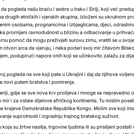
 da pogleda našu braću i sestre u Iraku i Siriji, koji već pred
ima drugih etničkih i vjerskih skupina, izloženi su okrutnom 
jenim osobama, prognanicima i izbjeglicama, djeci, odraslima 
Neka promijeni ravnodušnost u blizinu a odbacivanje u prihvaća
nu pomoć da mogu preživjeti surovu zimu, vratiti se u svoje z
otvori srca da vjeruju, i neka podari svoj mir čitavom Blisk
em, podupirući napore onih koji se učinkovito zalažu za dija
 svoj pogleda na sve koji pate u Ukrajini i daj da njihova volje
ne novi putem bratstva i pomirenja.
eriji, gdje se sve nova krv prolijeva i mnoge se nepravedno od
m mir i za ostale dijelove afričkog kontinenta. Tu mislim pose
ne krajeve Demokratske Republike Kongo. Molim sve koji ima
nje suprotnosti i izgradnju trajnog bratskog suživot.
ja su žrtve nasilja, trgovine ljudima ili su prisiljeni postati 