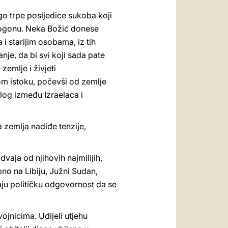
ugo trpe posljedice sukoba koji
progonu. Neka Božić donese
i starijim osobama, iz tih
nje, da bi svi koji sada pate
emlje i živjeti
om istoku, počevši od zemlje
log između Izraelaca i
na zemlja nadiđe tenzije,
vaja od njihovih najmilijih,
bno na Libiju, Južni Sudan,
ju političku odgovornost da se
vojnicima. Udijeli utjehu