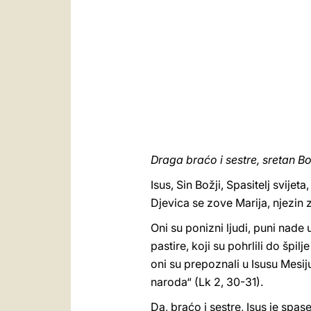
Draga braćo i sestre, sretan Bo
Isus, Sin Božji, Spasitelj svije
Djevica se zove Marija, njezin 
Oni su ponizni ljudi, puni nade
pastire, koji su pohrlili do špi
oni su prepoznali u Isusu Mesiju
naroda“ (Lk 2, 30-31).
Da, braćo i sestre, Isus je spas