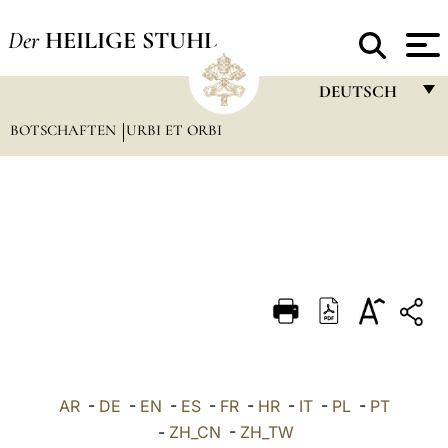
Der
HEILIGE STUHL
DEUTSCH
BOTSCHAFTEN
URBI ET ORBI
FRANÇAIS
ENGLISH
ITALIANO
PORTUGUÊS
ESPAÑOL
DEUTSCH
POLSKI
العربيّة
AR
-
DE
-
EN
-
ES
-
FR
-
HR
-
IT
-
PL
-
PT
-
ZH_CN
-
ZH_TW
中文