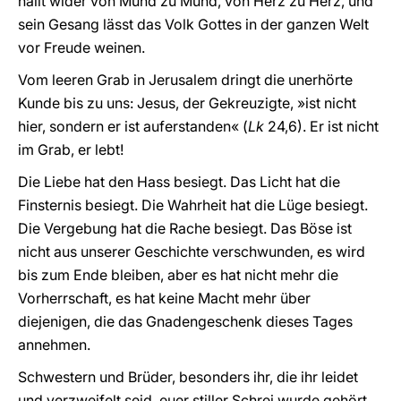
hallt wider von Mund zu Mund, von Herz zu Herz, und
sein Gesang lässt das Volk Gottes in der ganzen Welt
vor Freude weinen.
Vom leeren Grab in Jerusalem dringt die unerhörte
Kunde bis zu uns: Jesus, der Gekreuzigte, »ist nicht
hier, sondern er ist auferstanden« (
Lk
24,6). Er ist nicht
im Grab, er lebt!
Die Liebe hat den Hass besiegt. Das Licht hat die
Finsternis besiegt. Die Wahrheit hat die Lüge besiegt.
Die Vergebung hat die Rache besiegt. Das Böse ist
nicht aus unserer Geschichte verschwunden, es wird
bis zum Ende bleiben, aber es hat nicht mehr die
Vorherrschaft, es hat keine Macht mehr über
diejenigen, die das Gnadengeschenk dieses Tages
annehmen.
Schwestern und Brüder, besonders ihr, die ihr leidet
und verzweifelt seid, euer stiller Schrei wurde gehört,