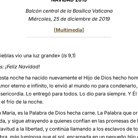
Balcón central de la Basílica Vaticana
Miércoles, 25 de diciembre de 2019
[
Multimedia
]
ieblas vio una luz grande» (
Is
9,1)
: ¡Feliz Navidad!
, esta noche ha nacido nuevamente el Hijo de Dios hecho ho
 Amor eterno e infinito, lo envió al mundo no para condenarlo, 
isericordia. Lo entregó para todos. Lo dio para siempre. Y 
el frío de la noche.
 María, es la Palabra de Dios hecha carne. La Palabra que or
ida, y sigue atrayendo a quienes confían en las promesas de 
avitud a la libertad, y continúa llamando a los esclavos de t
labra, más luminosa que el sol, encarnada en un pequeño hijo 