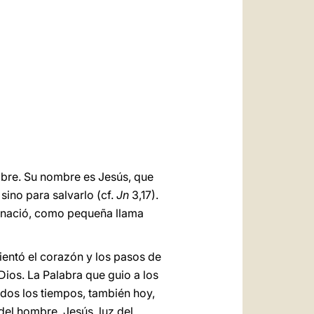
العربيّة
中文
LATINE
mbre. Su nombre es Jesús, que
sino para salvarlo (cf.
Jn
3,17).
Él nació, como pequeña llama
ientó el corazón y los pasos de
Dios. La Palabra que guio a los
odos los tiempos, también hoy,
del hombre, Jesús, luz del