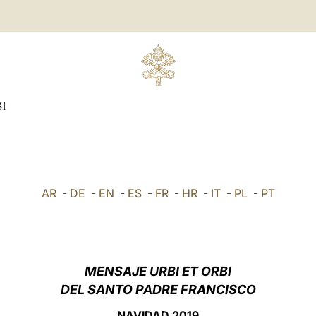
I
AR
-
DE
-
EN
-
ES
-
FR
-
HR
-
IT
-
PL
-
PT
MENSAJE URBI ET ORBI
DEL SANTO PADRE FRANCISCO
NAVIDAD 2019