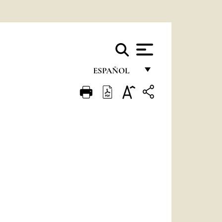
ESPAÑOL
FRANÇAIS
ENGLISH
ITALIANO
PORTUGUÊS
ESPAÑOL
DEUTSCH
POLSKI