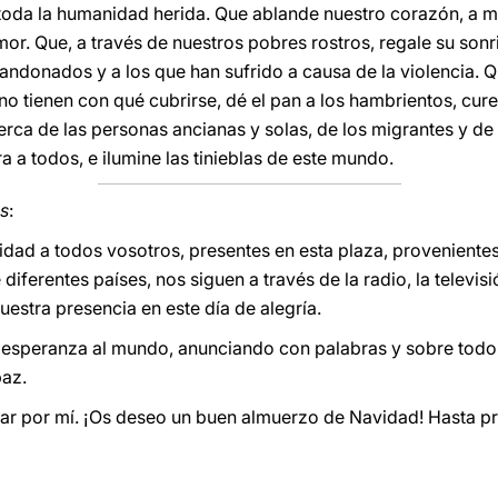
toda la humanidad herida. Que ablande nuestro corazón, a m
r. Que, a través de nuestros pobres rostros, regale su sonri
ndonados y a los que han sufrido a causa de la violencia. Q
 no tienen con qué cubrirse, dé el pan a los hambrientos, cur
erca de las personas ancianas y solas, de los migrantes y de
ra a todos, e ilumine las tinieblas de este mundo.
s
:
idad a todos vosotros, presentes en esta plaza, proveniente
diferentes países, nos siguen a través de la radio, la televis
stra presencia en este día de alegría.
esperanza al mundo, anunciando con palabras y sobre todo 
paz.
ezar por mí. ¡Os deseo un buen almuerzo de Navidad! Hasta p