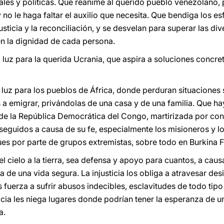
ales y políticas. Que reanime al querido pueblo venezolano
 y no le haga faltar el auxilio que necesita. Que bendiga los 
sticia y la reconciliación, y se desvelan para superar las div
 la dignidad de cada persona.
luz para la querida Ucrania, que aspira a soluciones concre
luz para los pueblos de África, donde perduran situaciones s
a emigrar, privándolas de una casa y de una familia. Que ha
s de la República Democrática del Congo, martirizada por conf
eguidos a causa de su fe, especialmente los misioneros y lo
es por parte de grupos extremistas, sobre todo en Burkina Fa
l cielo a la tierra, sea defensa y apoyo para cuantos, a causa 
 de una vida segura. La injusticia los obliga a atravesar de
os fuerza a sufrir abusos indecibles, esclavitudes de todo tip
icia les niega lugares donde podrían tener la esperanza de u
a.