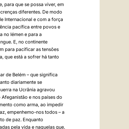
, para que se possa viver, em
 crenças diferentes. De modo
e Internacional e com a força
vência pacífica entre povos e
a no Iémen e para a
gue. E, no continente
em para pacificar as tensões
, que está a sofrer há tanto
r de Belém – que significa
anto diariamente se
guerra na Ucrânia agravou
o Afeganistão e nos países do
imento como arma, ao impedir
a paz, empenhemo-nos todos – a
nto de paz. Enquanto
adas pela vida e naquelas que,