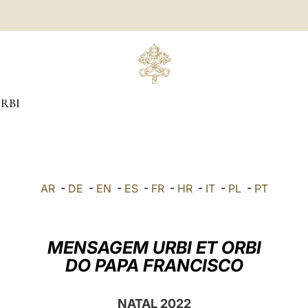
ORBI
AR
-
DE
-
EN
-
ES
-
FR
-
HR
-
IT
-
PL
-
PT
MENSAGEM URBI ET ORBI
DO PAPA FRANCISCO
NATAL 2022