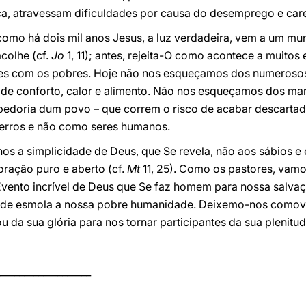
a, atravessam dificuldades por causa do desemprego e care
 como há dois mil anos Jesus, a luz verdadeira, vem a um m
colhe (cf.
Jo
1, 11); antes, rejeita-O como acontece a muitos
s com os pobres. Hoje não nos esqueçamos dos numerosos
 de conforto, calor e alimento. Não nos esqueçamos dos mar
abedoria dum povo – que correm o risco de acabar descarta
 erros e não como seres humanos.
os a simplicidade de Deus, que Se revela, não aos sábios e
oração puro e aberto (cf.
Mt
11, 25). Como os pastores, va
vento incrível de Deus que Se faz homem para nossa salvaç
de esmola a nossa pobre humanidade. Deixemo-nos comove
 da sua glória para nos tornar participantes da sua plenitu
____________________