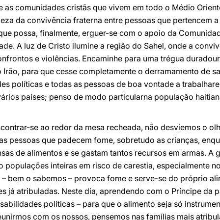
re as comunidades cristãs que vivem em todo o Médio Oriente
leza da convivência fraterna entre pessoas que pertencem a
 que possa, finalmente, erguer-se com o apoio da Comunidad
ade. A luz de Cristo ilumine a região do Sahel, onde a convi
confrontos e violências. Encaminhe para uma trégua duradour
 Irão, para que cesse completamente o derramamento de san
des políticas e todas as pessoas de boa vontade a trabalhar
vários países; penso de modo particularna população haitiana
contrar-se ao redor da mesa recheada, não desviemos o olha
as pessoas que padecem fome, sobretudo as crianças, enqu
as de alimentos e se gastam tantos recursos em armas. A 
o populações inteiras em risco de carestia, especialmente n
a – bem o sabemos – provoca fome e serve-se do próprio al
ões já atribuladas. Neste dia, aprendendo com o Príncipe d
bilidades políticas – para que o alimento seja só instrume
eunirmos com os nossos, pensemos nas famílias mais atribul