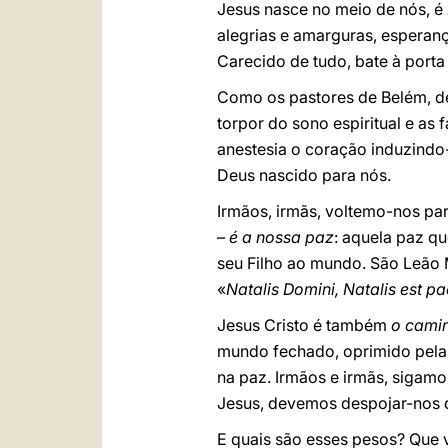
Jesus nasce no meio de nós, é
alegrias e amarguras, esperan
Carecido de tudo, bate à porta
Como os pastores de Belém, de
torpor do sono espiritual e as
anestesia o coração induzindo
Deus nascido para nós.
Irmãos, irmãs, voltemo-nos pa
–
é a nossa paz
: aquela paz q
seu Filho ao mundo. São Leão 
«
Natalis Domini, Natalis est pa
Jesus Cristo é também
o cami
mundo fechado, oprimido pelas 
na paz. Irmãos e irmãs, sigam
Jesus, devemos despojar-nos 
E quais são esses pesos? Que 