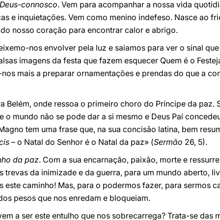
Deus-connosco
. Vem para acompanhar a nossa vida quotidi
ças e inquietações. Vem como menino indefeso. Nasce ao frio
 do nosso coração para encontrar calor e abrigo.
ixemo-nos envolver pela luz e saiamos para ver o sinal qu
 falsas imagens da festa que fazem esquecer Quem é o Feste
-nos mais a preparar ornamentações e prendas do que a con
ra Belém, onde ressoa o primeiro choro do Príncipe da paz.
ue o mundo não se pode dar a si mesmo e Deus Pai concede
Magno tem uma frase que, na sua concisão latina, bem resu
cis
– o Natal do Senhor é o Natal da paz» (
Sermão
26, 5).
nho da paz
. Com a sua encarnação, paixão, morte e ressurr
trevas da inimizade e da guerra, para um mundo aberto, livr
os este caminho! Mas, para o podermos fazer, para sermos c
dos pesos que nos enredam e bloqueiam.
vem a ser este entulho que nos sobrecarrega? Trata-se das