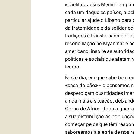
israelitas. Jesus Menino ampa
cada um daqueles países, a be
particular ajude o Líbano para
da fraternidade e da solidaried
tradições é transtornada por 
reconciliação no Myanmar e no
americano, inspire as autorida
políticas e sociais que afetam 
tempo.
Neste dia, em que sabe bem en
«casa do pão» – e pensemos n
desperdiçam quantidades imens
ainda mais a situação, deixand
Corno de África. Toda a guerr
a sua distribuição às populaç
começar pelos que têm responsa
saboreamos a alegria de nos r