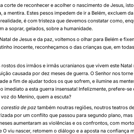
a corte de reconhecer e acolher o nascimento de Jesus, isto
sia, a mentira. Estes pesos impedem de ir a Belém, excluem d
realidade, é com tristeza que devemos constatar como, enq
am a soprar, gelados, sobre a humanidade.
Natal de Jesus e da paz, voltemos o olhar para Belém e fix
ostinho inocente, reconheçamos o das crianças que, em toda
rostos dos irmãos e irmãs ucranianos que vivem este Natal n
ruição causada por dez meses de guerra. O Senhor nos torne 
ade a fim de ajudar todos os que sofrem, e ilumine as ment
o imediato a esta guerra insensata! Infelizmente, prefere-se 
 voz do Menino, quem a escuta?
e
carestia de paz
também noutras regiões, noutros teatros des
irizada por um conflito que passou para segundo plano, mas
 meses aumentaram as violências e os confrontos, com morto
ue O viu nascer, retomem o diálogo e a aposta na confiança m