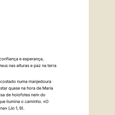
العربيّة
中文
LATINE
 confiança e esperança,
us nas alturas e paz na terra
 recostado numa manjedoura
star quase na hora de Maria
cisa de holofotes nem do
que ilumina o caminho. «O
na» (
Jo
1, 9).