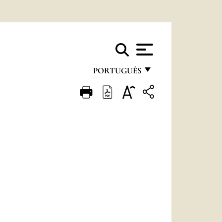
PORTUGUÊS
FRANÇAIS
ENGLISH
ITALIANO
PORTUGUÊS
ESPAÑOL
DEUTSCH
POLSKI