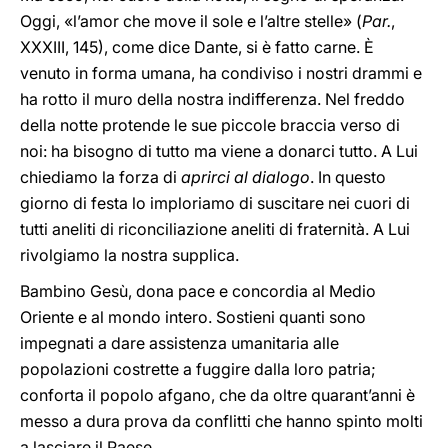
Oggi, «l’amor che move il sole e l’altre stelle» (
Par.
,
XXXIII, 145), come dice Dante, si è fatto carne. È
venuto in forma umana, ha condiviso i nostri drammi e
ha rotto il muro della nostra indifferenza. Nel freddo
della notte protende le sue piccole braccia verso di
noi: ha bisogno di tutto ma viene a donarci tutto. A Lui
chiediamo la forza di
aprirci al dialogo
. In questo
giorno di festa lo imploriamo di suscitare nei cuori di
tutti aneliti di riconciliazione aneliti di fraternità. A Lui
rivolgiamo la nostra supplica.
Bambino Gesù, dona pace e concordia al Medio
Oriente e al mondo intero. Sostieni quanti sono
impegnati a dare assistenza umanitaria alle
popolazioni costrette a fuggire dalla loro patria;
conforta il popolo afgano, che da oltre quarant’anni è
messo a dura prova da conflitti che hanno spinto molti
a lasciare il Paese.