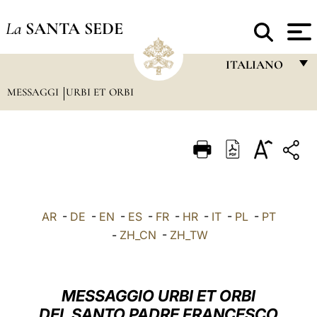
La
SANTA SEDE
ITALIANO
MESSAGGI
URBI ET ORBI
FRANÇAIS
ENGLISH
ITALIANO
PORTUGUÊS
ESPAÑOL
AR
-
DE
-
EN
-
ES
-
FR
-
HR
-
IT
-
PL
-
PT
DEUTSCH
-
ZH_CN
-
ZH_TW
POLSKI
العربيّة
MESSAGGIO URBI ET ORBI
DEL SANTO PADRE FRANCESCO
中文