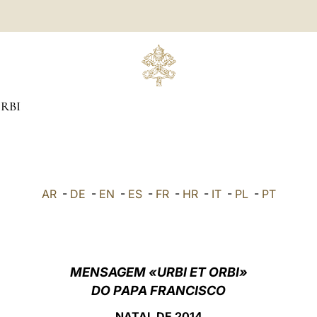
ORBI
AR
-
DE
-
EN
-
ES
-
FR
-
HR
-
IT
-
PL
-
PT
MENSAGEM «URBI ET ORBI»
DO PAPA FRANCISCO
NATAL DE
2014