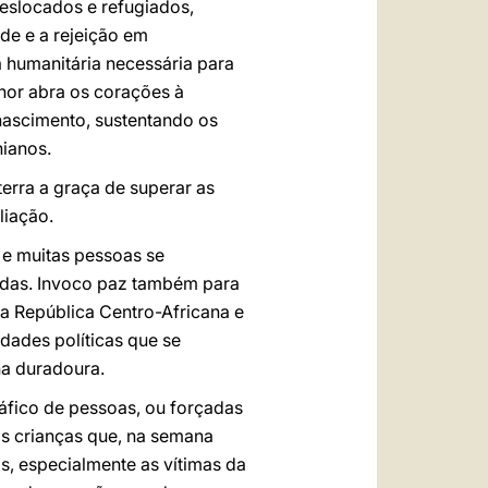
eslocados e refugiados,
de e a rejeição em
 humanitária necessária para
nhor abra os corações à
nascimento, sustentando os
nianos.
erra a graça de superar as
liação.
 e muitas pessoas se
adas. Invoco paz também para
na República Centro-Africana e
dades políticas que se
na duradoura.
tráfico de pessoas, ou forçadas
das crianças que, na semana
, especialmente as vítimas da