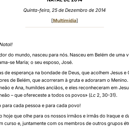
Quinta-feira, 25 de Dezembro de 2014
[
Multimídia
]
Natal!
lvador do mundo, nasceu para nós. Nasceu em Belém de uma 
ama-se Maria; o seu esposo, José.
ias de esperança na bondade de Deus, que acolhem Jesus e
tores de Belém, que acorreram à gruta e adoraram o Menino. 
meão e Ana, humildes anciãos, e eles reconheceram em Jesu
meão – que ofereceste a todos os povos» (
Lc
2, 30-31).
ão para cada pessoa e para cada povo!
 hoje que olhe para os nossos irmãos e irmãs do Iraque e da
 em curso e, juntamente com os membros de outros grupos ét