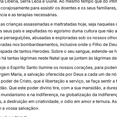
na Libéria, Serra Leoa e Guiné. Ao mesmo tempo que do ín
corajosamente para assistir os doentes e os seus familiare
cia e as terapias necessárias.
s crianças assassinadas e maltratadas hoje, seja naquelas q
 seus pais e sepultadas no egoísmo duma cultura que não am
 e perseguições, abusadas e exploradas sob os nossos olhos
cradas nos bombardeamentos, inclusive onde o Filho de Deus
a espada de tantos Herodes. Sobre o seu sangue, estende-se
há tantas lágrimas neste Natal que se juntam às lágrimas d
hoje o Espírito Santo ilumine os nossos corações, para pod
rgem Maria, a salvação oferecida por Deus a cada um de nós
poder de Cristo, que é libertação e serviço, se faça sentir 
dão. Que este poder divino tire, com a sua mansidão, a dur
mundanismo e na indiferença, na globalização da indiferenç
, a destruição em criatividade, o ódio em amor e ternura. 
m a vossa salvação».