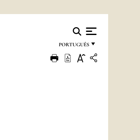
PORTUGUÊS
FRANÇAIS
ENGLISH
ITALIANO
PORTUGUÊS
ESPAÑOL
DEUTSCH
POLSKI