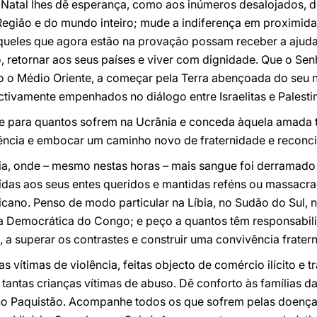
 Natal lhes dê esperança, como aos inúmeros desalojados, d
 Região e do mundo inteiro; mude a indiferença em proximida
queles que agora estão na provação possam receber a ajuda
o, retornar aos seus países e viver com dignidade. Que o Se
do o Médio Oriente, a começar pela Terra abençoada do seu 
tivamente empenhados no diálogo entre Israelitas e Palesti
e para quantos sofrem na Ucrânia e conceda àquela amada t
lência e embocar um caminho novo de fraternidade e reconci
ria, onde – mesmo nestas horas – mais sangue foi derramado
ídas aos seus entes queridos e mantidas reféns ou massacr
ricano. Penso de modo particular na Líbia, no Sudão do Sul, 
ca Democrática do Congo; e peço a quantos têm responsabili
a superar os contrastes e construir uma convivência frater
s vítimas de violência, feitas objecto de comércio ilícito e 
, tantas crianças vítimas de abuso. Dê conforto às famílias 
o Paquistão. Acompanhe todos os que sofrem pelas doenças