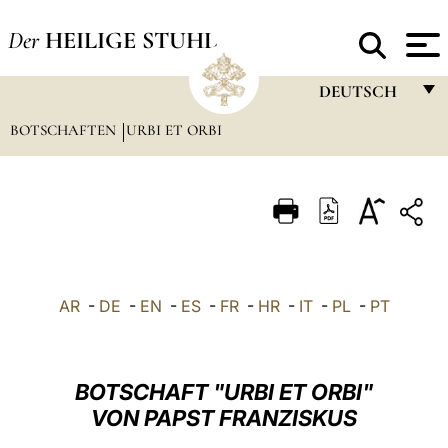
Der
HEILIGE STUHL
DEUTSCH
BOTSCHAFTEN
URBI ET ORBI
FRANÇAIS
ENGLISH
ITALIANO
PORTUGUÊS
ESPAÑOL
AR
-
DE
-
EN
-
ES
-
FR
-
HR
-
IT
-
PL
-
PT
DEUTSCH
POLSKI
BOTSCHAFT "URBI ET ORBI"
العربيّة
VON PAPST FRANZISKUS
中文