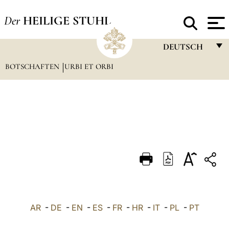
Der
HEILIGE STUHL
DEUTSCH
BOTSCHAFTEN
URBI ET ORBI
FRANÇAIS
ENGLISH
ITALIANO
PORTUGUÊS
ESPAÑOL
DEUTSCH
POLSKI
العربيّة
AR
-
DE
-
EN
-
ES
-
FR
-
HR
-
IT
-
PL
-
PT
中文