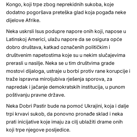
Kongo, koji trpe zbog neprekidnih sukoba, koje
dodatno pogoršava preteška glad koja pogađa neke
dijelove Afrike.
Neka uskrsli Isus podupre napore onih koji, napose u
Latinskoj Americi, ulažu napore da se osigura opće
dobro društava, katkad označenih političkim i
društvenim napetostima koje su u nekim slučajevima
prerasli u nasilje. Neka se u tim društvima grade
mostovi dijaloga, ustraje u borbi protiv rane korupcije i
traže ispravna miroljubiva rješenja sporova, za
napredak i jačanje demokratskih institucija, u punom
poštivanju pravne države.
Neka Dobri Pastir bude na pomoć Ukrajini, koja i dalje
trpi krvavi sukob, da ponovno pronađe sklad i neka
prati inicijative koje imaju za cilj ublažiti drame onih
koji trpe njegove posljedice.