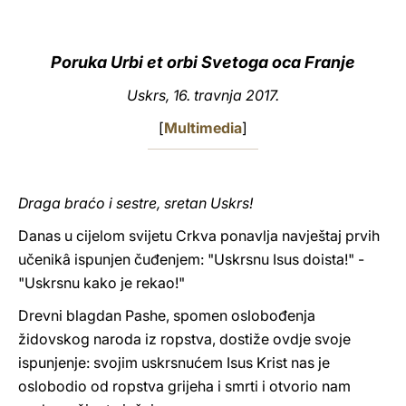
LATINE
Poruka Urbi et orbi Svetoga oca Franje
Uskrs, 16. travnja 2017.
[
Multimedia
]
Draga braćo i sestre, sretan Uskrs!
Danas u cijelom svijetu Crkva ponavlja navještaj prvih
učenikâ ispunjen čuđenjem: "Uskrsnu Isus doista!" -
"Uskrsnu kako je rekao!"
Drevni blagdan Pashe, spomen oslobođenja
židovskog naroda iz ropstva, dostiže ovdje svoje
ispunjenje: svojim uskrsnućem Isus Krist nas je
oslobodio od ropstva grijeha i smrti i otvorio nam