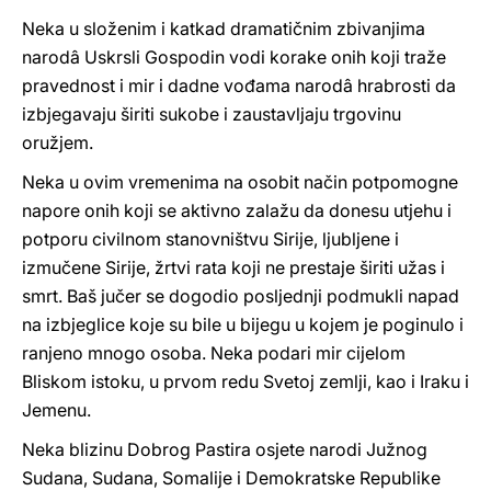
Neka u složenim i katkad dramatičnim zbivanjima
narodâ Uskrsli Gospodin vodi korake onih koji traže
pravednost i mir i dadne vođama narodâ hrabrosti da
izbjegavaju širiti sukobe i zaustavljaju trgovinu
oružjem.
Neka u ovim vremenima na osobit način potpomogne
napore onih koji se aktivno zalažu da donesu utjehu i
potporu civilnom stanovništvu Sirije, ljubljene i
izmučene Sirije, žrtvi rata koji ne prestaje širiti užas i
smrt. Baš jučer se dogodio posljednji podmukli napad
na izbjeglice koje su bile u bijegu u kojem je poginulo i
ranjeno mnogo osoba. Neka podari mir cijelom
Bliskom istoku, u prvom redu Svetoj zemlji, kao i Iraku i
Jemenu.
Neka blizinu Dobrog Pastira osjete narodi Južnog
Sudana, Sudana, Somalije i Demokratske Republike