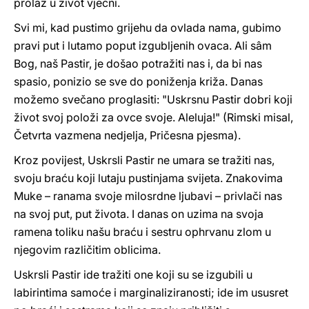
prolaz u život vječni.
Svi mi, kad pustimo grijehu da ovlada nama, gubimo
pravi put i lutamo poput izgubljenih ovaca. Ali sâm
Bog, naš Pastir, je došao potražiti nas i, da bi nas
spasio, ponizio se sve do poniženja križa. Danas
možemo svečano proglasiti: "Uskrsnu Pastir dobri koji
život svoj položi za ovce svoje. Aleluja!" (Rimski misal,
Četvrta vazmena nedjelja, Pričesna pjesma).
Kroz povijest, Uskrsli Pastir ne umara se tražiti nas,
svoju braću koji lutaju pustinjama svijeta. Znakovima
Muke – ranama svoje milosrdne ljubavi – privlači nas
na svoj put, put života. I danas on uzima na svoja
ramena toliku našu braću i sestru ophrvanu zlom u
njegovim različitim oblicima.
Uskrsli Pastir ide tražiti one koji su se izgubili u
labirintima samoće i marginaliziranosti; ide im ususret