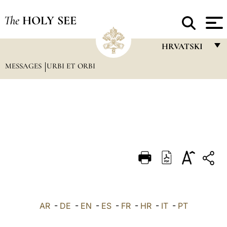
The
HOLY SEE
HRVATSKI
MESSAGES
URBI ET ORBI
FRANÇAIS
ENGLISH
ITALIANO
PORTUGUÊS
ESPAÑOL
DEUTSCH
POLSKI
العربيّة
AR
-
DE
-
EN
-
ES
-
FR
-
HR
-
IT
-
PT
中文