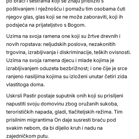
po braći i sestrama koji se znaju približiti s
poštivanjem i nježnošću i pomažu tim osobama čuti
njegov glas, glas koji se ne može zaboraviti, koji ih
podsjeća na prijateljstvo s Bogom.
Uzima na svoja ramena one koji su žrtve drevnih i
novih ropstava: neljudskih poslova, nezakonitih
trgovina, izrabljivanja i diskriminacije, teških ovisnosti.
Uzima na svoja ramena djecu i mlade kojima je
izrabljivanjem oduzeta bezbrižnost; i one čije je srce
ranjeno nasiljima kojima su izloženi unutar četiri zida
vlastitoga doma.
Uskrsli Pastir postaje suputnik onih koji su prisiljeni
napustiti svoju domovinu zbog oružanih sukoba,
terorističkih napada, gladi, tlačiteljskih režima. Tim
prisilnim migrantima On daje susresti braću pod
svakim nebom, da bi dijelio kruh i nadu na
zajedničkom putu.