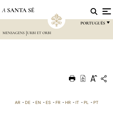
A
SANTA SÉ
PORTUGUÊS
MENSAGENS
URBI ET ORBI
FRANÇAIS
ENGLISH
ITALIANO
PORTUGUÊS
ESPAÑOL
DEUTSCH
POLSKI
العربيّة
AR
-
DE
-
EN
-
ES
-
FR
-
HR
-
IT
-
PL
-
PT
中文