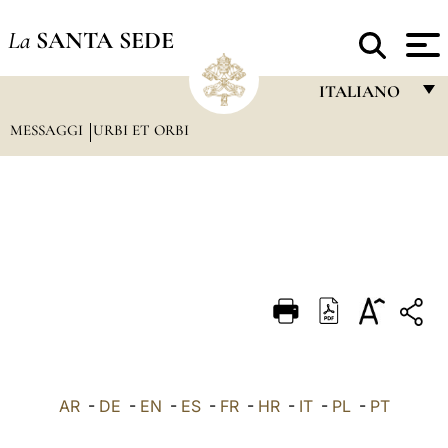
La
SANTA SEDE
ITALIANO
MESSAGGI
URBI ET ORBI
FRANÇAIS
ENGLISH
ITALIANO
PORTUGUÊS
ESPAÑOL
DEUTSCH
POLSKI
العربيّة
AR
-
DE
-
EN
-
ES
-
FR
-
HR
-
IT
-
PL
-
PT
中文