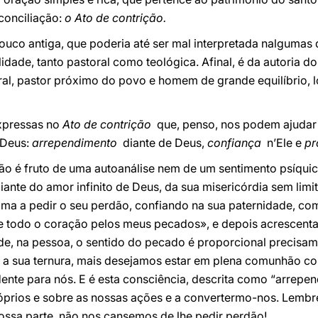
conciliação:
o Ato de contrição.
uco antiga, que poderia até ser mal interpretada nalgumas 
idade, tanto pastoral como teológica. Afinal, é da autoria 
ral, pastor próximo do povo e homem de grande equilíbrio, 
expressas no
Ato de contrição
que, penso, nos podem ajudar 
 Deus:
arrependimento
diante de Deus,
confiança
n’Ele e
pr
ão é fruto de uma autoanálise nem de um sentimento psíqui
ante do amor infinito de Deus, da sua misericórdia sem limit
alma a pedir o seu perdão, confiando na sua paternidade, co
odo o coração pelos meus pecados», e depois acrescenta: «
de, na pessoa, o sentido do pecado é proporcional precisam
 a sua ternura, mais desejamos estar em plena comunhão co
dente para nós. E é esta consciência, descrita como “arrepen
 próprios e sobre as nossas ações e a convertermo-nos. Lem
ossa parte, não nos cansemos de lhe pedir perdão!