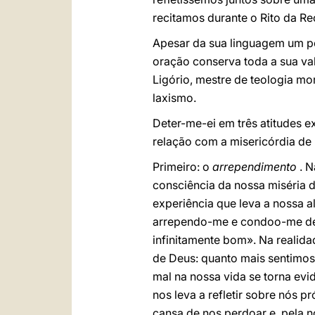
recitamos durante o Rito da Re
Apesar da sua linguagem um po
oração conserva toda a sua val
Ligório, mestre de teologia mo
laxismo.
Deter-me-ei em três atitudes 
relação com a misericórdia de
Primeiro: o
arrependimento
. N
consciência da nossa miséria di
experiência que leva a nossa 
arrependo-me e condoo-me de t
infinitamente bom». Na realida
de Deus: quanto mais sentimos
mal na nossa vida se torna evi
nos leva a refletir sobre nós
cansa de nos perdoar e, pela n