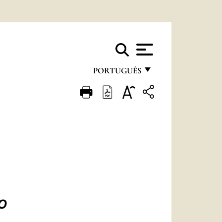
PORTUGUÊS
FRANÇAIS
ENGLISH
ITALIANO
PORTUGUÊS
ESPAÑOL
DEUTSCH
O
POLSKI