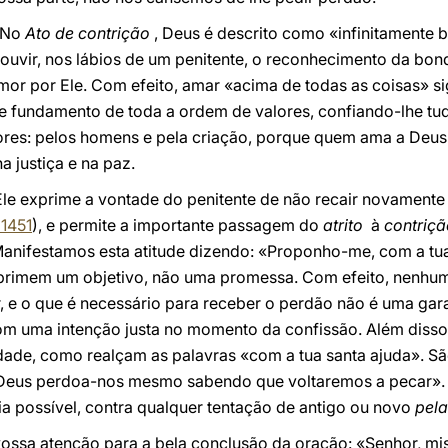
 No
Ato de contrição
, Deus é descrito como «infinitamente
ouvir, nos lábios de um penitente, o reconhecimento da bond
amor por Ele. Com efeito, amar «acima de todas as coisas» si
e fundamento de toda a ordem de valores, confiando-lhe tud
res: pelos homens e pela criação, porque quem ama a Deus
a justiça e na paz.
Ele exprime a vontade do penitente de não recair novamente
 1451
), e permite a importante passagem do
atrito
à
contriçã
 Manifestamos esta atitude dizendo: «Proponho-me, com a tua 
xprimem um objetivo, não uma promessa. Com efeito, nenhu
, e o que é necessário para receber o perdão não é uma gar
com uma intenção justa no momento da confissão. Além dis
de, como realçam as palavras «com a tua santa ajuda». Sã
«Deus perdoa-nos mesmo sabendo que voltaremos a pecar». E
a possível, contra qualquer tentação de antigo ou novo
pel
vossa atenção para a bela conclusão da oração: «Senhor, mi