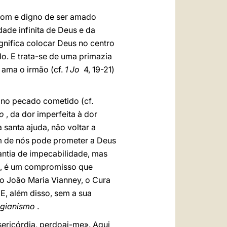
 bom e digno de ser amado
ade infinita de Deus e da
gnifica colocar Deus no centro
o. E trata-se de uma primazia
 ama o irmão (cf.
1 Jo
4, 19-21)
 no pecado cometido (cf.
o
, da dor imperfeita à dor
santa ajuda, não voltar a
m de nós pode prometer a Deus
antia de impecabilidade, mas
so, é um compromisso que
o João Maria Vianney, o Cura
, além disso, sem a sua
agianismo
.
sericórdia, perdoai-me». Aqui