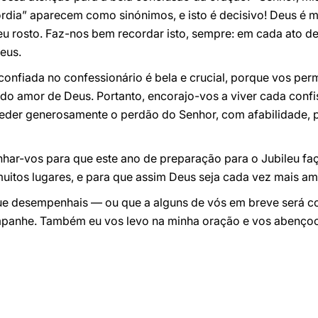
rdia” aparecem como sinónimos, e isto é decisivo! Deus é mi
eu rosto. Faz-nos bem recordar isto, sempre: em cada ato de
eus.
confiada no confessionário é bela e crucial, porque vos perm
 do amor de Deus. Portanto, encorajo-vos a viver cada co
nceder generosamente o perdão do Senhor, com afabilidade, p
har-vos para que este ano de preparação para o Jubileu faça
uitos lugares, e para que assim Deus seja cada vez mais a
e desempenhais — ou que a alguns de vós em breve será c
mpanhe. Também eu vos levo na minha oração e vos abençoo 