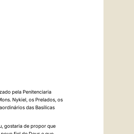
العربيّة
中文
LATINE
zado pela Penitenciaria
ons. Nykiel, os Prelados, os
raordinários das Basílicas
, gostaria de propor que
 povo fiel de Deus e que