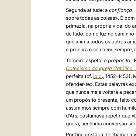
Segunda atitude: a
confiança
.
sobre todas as coisas». É bom 
primazia, na própria vida, do 
de tudo, como luz no caminho 
que anima todos os outros amo
e procura o seu bem, sempre, n
Terceiro aspeto: o
propósito
. 
Catecismo da Igreja Católica
,
perfeita (cf.
ibid
., 1452-1453).
ofender-te». Estas palavras e
que nunca mais voltará a pecar
um propósito presente, feito 
assumimos sempre com humilda
d’Ars, costumava repetir que 
graça, nenhuma conversão seri
Por fim, gostaria de chamar a 