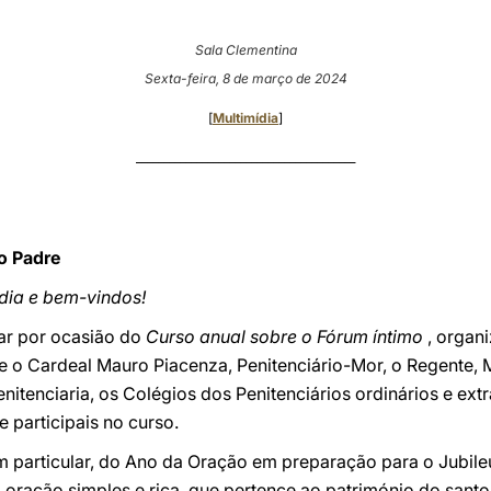
Sala Clementina
Sexta-feira, 8 de março de 2024
[
Multimídia
]
________________________________________
o Padre
dia e bem-vindos!
ar por ocasião do
Curso
anual sobre o Fórum íntimo
, organi
 o Cardeal Mauro Piacenza, Penitenciário-Mor, o Regente, M
enitenciaria, os Colégios dos Penitenciários ordinários e ext
e participais no curso.
 particular, do Ano da Oração em preparação para o Jubileu
 oração simples e rica, que pertence ao património do santo