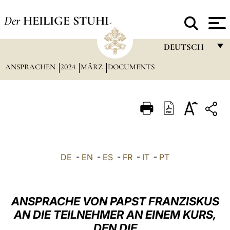
Der
HEILIGE STUHL
DEUTSCH
ANSPRACHEN
2024
MÄRZ
DOCUMENTS
FRANÇAIS
ENGLISH
ITALIANO
PORTUGUÊS
ESPAÑOL
DE
-
EN
-
ES
-
FR
-
IT
-
PT
DEUTSCH
POLSKI
ANSPRACHE VON PAPST FRANZISKUS
العربيّة
AN DIE TEILNEHMER AN EINEM KURS,
DEN DIE
中文