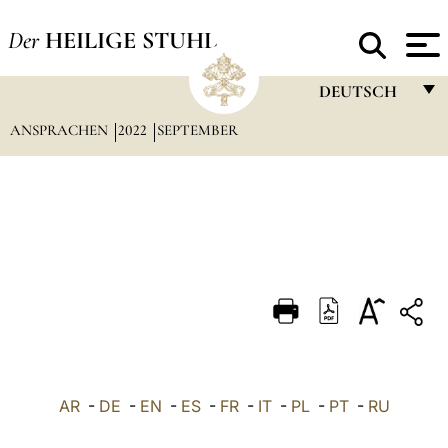
Der
HEILIGE STUHL
DEUTSCH
ANSPRACHEN
2022
SEPTEMBER
FRANÇAIS
ENGLISH
ITALIANO
PORTUGUÊS
ESPAÑOL
DEUTSCH
POLSKI
العربيّة
AR
-
DE
-
EN
-
ES
-
FR
-
IT
-
PL
-
PT
-
RU
中文