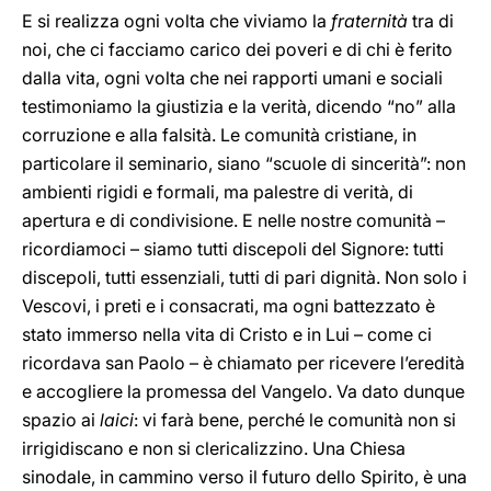
E si realizza ogni volta che viviamo la
fraternità
tra di
noi, che ci facciamo carico dei poveri e di chi è ferito
dalla vita, ogni volta che nei rapporti umani e sociali
testimoniamo la giustizia e la verità, dicendo “no” alla
corruzione e alla falsità. Le comunità cristiane, in
particolare il seminario, siano “scuole di sincerità”: non
ambienti rigidi e formali, ma palestre di verità, di
apertura e di condivisione. E nelle nostre comunità –
ricordiamoci – siamo tutti discepoli del Signore: tutti
discepoli, tutti essenziali, tutti di pari dignità. Non solo i
Vescovi, i preti e i consacrati, ma ogni battezzato è
stato immerso nella vita di Cristo e in Lui – come ci
ricordava san Paolo – è chiamato per ricevere l’eredità
e accogliere la promessa del Vangelo. Va dato dunque
spazio ai
laici
: vi farà bene, perché le comunità non si
irrigidiscano e non si clericalizzino. Una Chiesa
sinodale, in cammino verso il futuro dello Spirito, è una