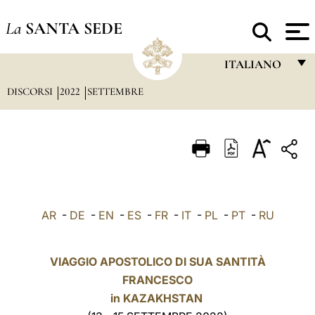
La
SANTA SEDE
ITALIANO
DISCORSI
2022
SETTEMBRE
FRANÇAIS
ENGLISH
ITALIANO
PORTUGUÊS
ESPAÑOL
AR
-
DE
-
EN
-
ES
-
FR
-
IT
-
PL
-
PT
-
RU
DEUTSCH
POLSKI
VIAGGIO APOSTOLICO DI SUA SANTITÀ
FRANCESCO
العربيّة
in KAZAKHSTAN
中文