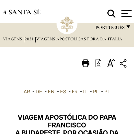
A
SANTA SÉ
PORTUGUÊS
VIAGENS
2021
VIAGENS APOSTÓLICAS FORA DA ITÁLIA
FRANÇAIS
ENGLISH
ITALIANO
PORTUGUÊS
ESPAÑOL
AR
-
DE
-
EN
-
ES
-
FR
-
IT
-
PL
-
PT
DEUTSCH
POLSKI
VIAGEM APOSTÓLICA DO PAPA
العربيّة
FRANCISCO
A BUDAPESTE, POR OCASIÃO DA
中文