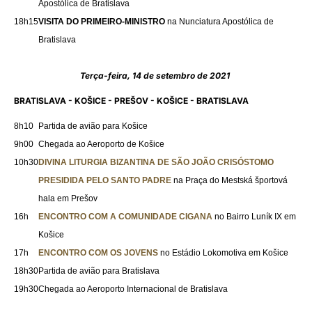
Apostólica de Bratislava
18h15
VISITA DO PRIMEIRO-MINISTRO
na Nunciatura Apostólica de
Bratislava
Terça-feira, 14 de setembro de 2021
BRATISLAVA - KOŠICE - PREŠOV - KOŠICE - BRATISLAVA
8h10
Partida de avião para Košice
9h00
Chegada ao Aeroporto de Košice
10h30
DIVINA LITURGIA BIZANTINA DE SÃO JOÃO CRISÓSTOMO
PRESIDIDA PELO SANTO PADRE
na Praça do
Mestská športová
hala em Prešov
16h
ENCONTRO COM A COMUNIDADE CIGANA
no Bairro Luník IX em
Košice
17h
ENCONTRO COM OS JOVENS
no Estádio Lokomotiva em Košice
18h30
Partida de avião para Bratislava
19h30
Chegada ao Aeroporto Internacional de Bratislava