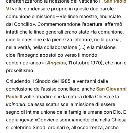
caratterizzarono la ricezione del Vaticano II,
San Paolo
VI
volle condensare proprio in queste due parole –
comunione e missione – «le linee maestre, enunciate
dal Concilio». Commemorandone l’apertura, affermò
infatti che le linee generali erano state «la comunione,
cioè la coesione e la pienezza interiore, nella grazia,
nella verità, nella collaborazione […] e la missione,
cioè l’impegno apostolico verso il mondo
contemporaneo» (
Angelus
, 11 ottobre 1970), che non è
proselitismo.
Chiudendo il Sinodo del 1985, a vent’anni dalla
conclusione dell’assise conciliare, anche
San Giovanni
Paolo II
volle ribadire che la natura della Chiesa è la
koinonia
: da essa scaturisce la missione di essere
segno di intima unione della famiglia umana con Dio. E
aggiungeva: «Conviene sommamente che nella Chiesa
si celebrino Sinodi ordinari e, all’occorrenza, anche