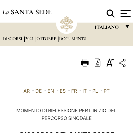
La
SANTA SEDE
ITALIANO
DISCORSI
2021
OTTOBRE
DOCUMENTS
FRANÇAIS
ENGLISH
ITALIANO
PORTUGUÊS
ESPAÑOL
AR
-
DE
-
EN
-
ES
-
FR
-
IT
-
PL
-
PT
DEUTSCH
POLSKI
MOMENTO DI RIFLESSIONE PER L’INIZIO DEL
PERCORSO SINODALE
العربيّة
中文