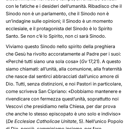
con le fatiche e i desideri dell’umanità. Ribadisco che il
Sinodo non è un parlamento, che il Sinodo non è
un’indagine sulle opinioni; il Sinodo è un momento
ecclesiale, e il protagonista del Sinodo è lo Spirito
Santo. Se non c’è lo Spirito, non ci sarà Sinodo.
Viviamo questo Sinodo nello spirito della preghiera
che Gesù ha rivolto accoratamente al Padre per i suoi:
«Perché tutti siano una sola cosa» (
Gv
17,21). A questo
siamo chiamati: all’unità, alla comunione, alla fraternità
che nasce dal sentirci abbracciati dall’unico amore di
Dio. Tutti, senza distinzioni, e noi Pastori in particolare,
come scriveva San Cipriano: «Dobbiamo mantenere e
rivendicare con fermezza quest’unità, soprattutto noi
Vescovi che presidiamo nella Chiesa, per dar prova
che anche lo stesso episcopato è uno solo e indiviso»
(
De Ecclesiae Catholicae Unitate
, 5). Nell’unico Popolo
di Dio, perciò, camminiamo insieme, per fare