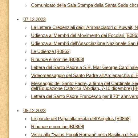
Comunicato della Sala Stampa della Santa Sede circa l
07.12.2023
Le Lettere Credenziali degli Ambasciatori di Kuwait,
Udienza ai Membri del Movimento dei Focolari [B086
Udienza ai Membri dell’Associazione Nazionale San P
Le Udienze [B0863]
Rinunce e nomine [B0863]
Lettera del Santo Padre a S.B. Mar George Cardinale
Videomessaggio del Santo Padre all'Arcieparchia di
Messaggio del Santo Padre, a firma del Cardinale Segr
dell’Educazione Cattolica (Abidjan, 7-10 dicembre) [
Lettera del Santo Padre Francesco per il 70° anniver
08.12.2023
Le parole del Papa alla recita dell’Angelus [B0868]
Rinunce e nomine [B0869]
Visita alla “Salus Populi Romani” nella Basilica di S