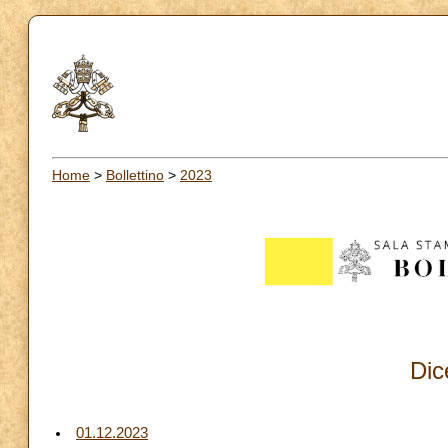
Home
>
Bollettino
>
2023
Dic
01.12.2023