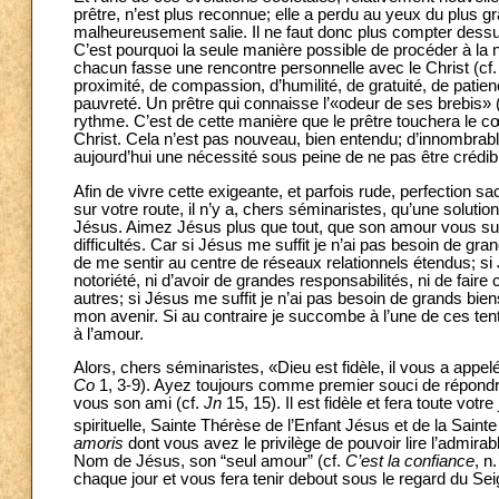
prêtre, n’est plus reconnue; elle a perdu au yeux du plus g
malheureusement salie. Il ne faut donc plus compter dess
C’est pourquoi la seule manière possible de procéder à la
chacun fasse une rencontre personnelle avec le Christ (cf
proximité, de compassion, d’humilité, de gratuité, de patien
pauvreté. Un prêtre qui connaisse l’«odeur de ses brebis» 
rythme. C’est de cette manière que le prêtre touchera le cœ
Christ. Cela n’est pas nouveau, bien entendu; d’innombrabl
aujourd’hui une nécessité sous peine de ne pas être crédib
Afin de vivre cette exigeante, et parfois rude, perfection s
sur votre route, il n’y a, chers séminaristes, qu’une solution
Jésus. Aimez Jésus plus que tout, que son amour vous suffis
difficultés. Car si Jésus me suffit je n’ai pas besoin de gr
de me sentir au centre de réseaux relationnels étendus; si 
notoriété, ni d’avoir de grandes responsabilités, ni de faire 
autres; si Jésus me suffit je n’ai pas besoin de grands bie
mon avenir. Si au contraire je succombe à l’une de ces ten
à l’amour.
Alors, chers séminaristes, «Dieu est fidèle, il vous a app
Co
1, 3-9). Ayez toujours comme premier souci de répondre à
vous son ami (cf.
Jn
15, 15). Il est fidèle et fera toute v
spirituelle, Sainte Thérèse de l’Enfant Jésus et de la Saint
amoris
dont vous avez le privilège de pouvoir lire l’admirab
Nom de Jésus, son “seul amour” (cf.
C’est la confiance
, n
chaque jour et vous fera tenir debout sous le regard du Seig