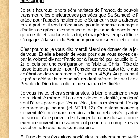
Messaggio
Je suis heureux, chers séminaristes de France, de pouvoir
transmettre les chaleureuses pensées que Sa Sainteté le P
grâce pour l’appel singulier que le Seigneur vous a adressé
mis à part; et il rend grâce aussi pour la réponse courageu
d’action de grâce, d’espérance et de joie que de constate
générosité et l’audace de la foi, et malgré les temps diffic
s’engager à la suite du Seigneur pour son service et celui 
C’est pourquoi je vous dis: merci! Merci de donner de la joi
de vous. Et elle a besoin de vous pour que vous soyez ce que 
par la volonté divine:«Participer à l’autorité par laquelle le 
2); et cela par une configuration ineffable au Christ, Tête d
fasse toujours partie - pour l’enseigner avec autorité, le gu
célébration des sacrements (cf.
Ibid
. n. 4,5,6). Au plus hau
le prêtre célèbre la messe où, rendant présent le sacrifice du
Peuple de Dieu tout entier et de chacun des fidèles.
Je vous invite, chers séminaristes, à bien enraciner en vo
votre identité même. Et au cœur de cette identité, configurée
veut l’être - parce que Jésus l’était, tout simplement. L’ex
comprenne qui pourra! (cf.
Mt
19, 12). On entend beaucoup d
souvent déformée dans certains milieux, relativisée, parf
personne n’a le pouvoir de changer la nature du sacerdoc
exercice doivent nécessairement prendre en compte les évol
vocationnelle que nous connaissons.
Et l’une de ces évolutions sociétales, relativement nouvelle e