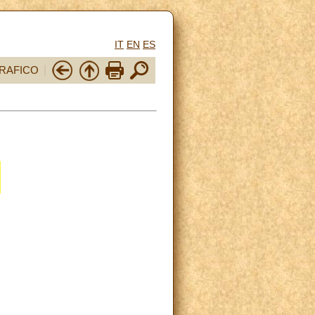
IT
EN
ES
RAFICO