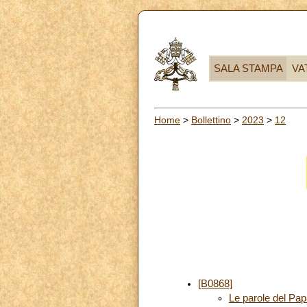
SALA STAMPA
VA
Home
>
Bollettino
>
2023
>
12
[B0868]
Le parole del Papa