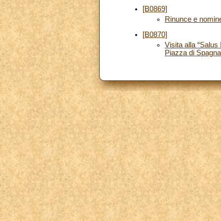
[B0869]
Rinunce e nomin
[B0870]
Visita alla “Salu
Piazza di Spagna