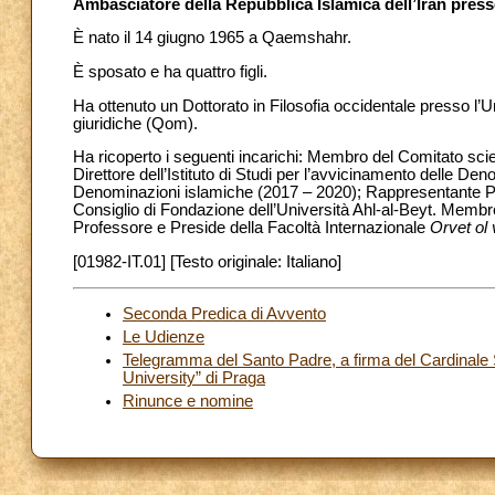
Ambasciatore della Repubblica Islamica dell’Iran pres
È nato il 14 giugno 1965 a Qaemshahr.
È sposato e ha quattro figli.
Ha ottenuto un Dottorato in Filosofia occidentale presso l’Un
giuridiche (Qom).
Ha ricoperto i seguenti incarichi: Membro del Comitato scient
Direttore dell’Istituto di Studi per l’avvicinamento delle Den
Denominazioni islamiche (2017 – 2020); Rappresentante Plen
Consiglio di Fondazione dell’Università Ahl-al-Beyt. Membro d
Professore e Preside della Facoltà Internazionale
Orvet ol
[01982-IT.01] [Testo originale: Italiano]
Seconda Predica di Avvento
Le Udienze
Telegramma del Santo Padre, a firma del Cardinale Seg
University” di Praga
Rinunce e nomine