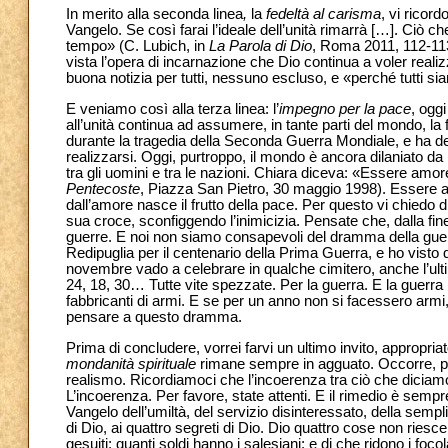
In merito alla seconda linea
,
la
fedeltà al carisma
, vi ricor
Vangelo. Se così farai l’ideale dell’unità rimarrà […]. Ciò 
tempo» (C. Lubich, in
La Parola di Dio
, Roma 2011, 112-113
vista l’opera di incarnazione che Dio continua a voler reali
buona notizia per tutti, nessuno escluso, e «perché tutti si
E veniamo così alla terza linea: l’
impegno per la pace
, oggi
all’unità continua ad assumere, in tante parti del mondo, la 
durante la tragedia della Seconda Guerra Mondiale, e ha de
realizzarsi. Oggi, purtroppo, il mondo è ancora dilaniato da mo
tra gli uomini e tra le nazioni. Chiara diceva: «Essere amor
Pentecoste
, Piazza San Pietro, 30 maggio 1998). Essere a
dall’amore nasce il frutto della pace. Per questo vi chiedo d
sua croce, sconfiggendo l’inimicizia. Pensate che, dalla fi
guerre. E noi non siamo consapevoli del dramma della gue
Redipuglia per il centenario della Prima Guerra, e ho visto q
novembre vado a celebrare in qualche cimitero, anche l’ulti
24, 18, 30… Tutte vite spezzate. Per la guerra. E la guerra n
fabbricanti di armi. E se per un anno non si facessero armi
pensare a questo dramma.
Prima di concludere, vorrei farvi un ultimo invito, appropria
mondanità spirituale
rimane sempre in agguato. Occorre, pe
realismo. Ricordiamoci che l’incoerenza tra ciò che diciam
L’incoerenza. Per favore, state attenti. E il rimedio è sempre
Vangelo dell’umiltà, del servizio disinteressato, della semp
di Dio, ai quattro segreti di Dio. Dio quattro cose non ries
gesuiti; quanti soldi hanno i salesiani; e di che ridono i focola