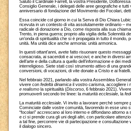
Saluto il Cardinale Farrell, la vostra Presidente, Dottore
Consiglio Generale, i delegati delle aree geografiche e tutti
anniversario di fondazione del Movimento dei Focolari, det
Essa coincide col giorno in cui la Serva di Dio Chiara Lubi
ricevuta in un contesto di vita assolutamente ordinario – me
radicale di donazione a Dio, come risposta alla sua chiamat
Trento, in piena guerra; proprio alla vigilia della Solennità d
un’onda di spiritualità che si è propagata in tutto il mondo, 
unità. Ma unità dice anche armonia: unità armonica.
In questi ottant’anni, avete fatto risuonare questo messaggio
consacrata, ai sacerdoti e ai vescovi; e anche in diversi am
dell’arte e della cultura a quello dell’informazione e dei med
interreligioso. Siete stati così strumento attivo di una grande f
conversioni, di vocazioni, di vite donate a Cristo e ai fratel
Nel febbraio 2021, parlando alla vostra Assemblea Generale
vivere con
fedeltà dinamica
il vostro carisma, accogliere i
e realismo
la spiritualità (
Discorso
, 6 febbraio 2021). Vivere 
promuoverli secondo tre linee: la
maturità ecclesiale
, la
fed
La
maturità ecclesiale
. Vi invito a lavorare perché sempre pi
Cominciate dalle vostre comunità, favorendo in esse uno stil
“focolari” accrescano al loro interno e diffondano attorno a s
e ci si prende cura gli uni degli altri, con particolare attenz
a tal fine, percorrere vie di partecipazione e consultazione 
il dialogo sincero.