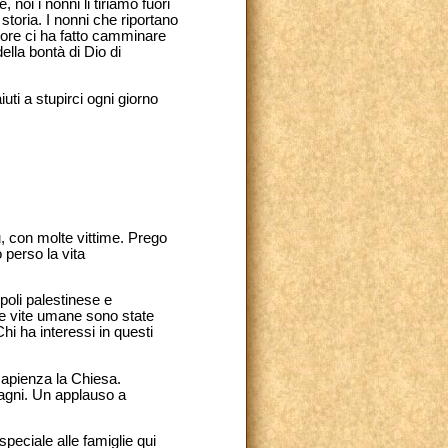
 noi i nonni li tiriamo fuori
storia. I nonni che riportano
ignore ci ha fatto camminare
ella bontà di Dio di
uti a stupirci ogni giorno
u, con molte vittime. Prego
 perso la vita
poli palestinese e
ante vite umane sono state
hi ha interessi in questi
apienza la Chiesa.
pagni. Un applauso a
 speciale alle famiglie qui