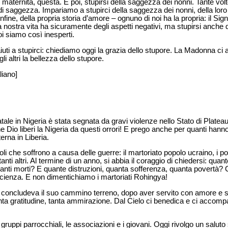
e maternità, questa. E poi, stupirsi della saggezza dei nonni. Tante volte,
i di saggezza. Impariamo a stupirci della saggezza dei nonni, della loro 
, infine, della propria storia d’amore – ognuno di noi ha la propria: il S
 nostra vita ha sicuramente degli aspetti negativi, ma stupirsi anche d
 siamo così inesperti.
iuti a stupirci: chiediamo oggi la grazia dello stupore. La Madonna ci ai
i altri la bellezza dello stupore.
liano]
tale in Nigeria è stata segnata da gravi violenze nello Stato di Platea
he Dio liberi la Nigeria da questi orrori! E prego anche per quanti hanno
erna in Liberia.
i che soffrono a causa delle guerre: il martoriato popolo ucraino, i po
anti altri. Al termine di un anno, si abbia il coraggio di chiedersi: qu
anti morti? E quante distruzioni, quanta sofferenza, quanta povertà? C
coscienza. E non dimentichiamo i martoriati Rohingya!
concludeva il suo cammino terreno, dopo aver servito con amore e s
tanta gratitudine, tanta ammirazione. Dal Cielo ci benedica e ci accom
, i gruppi parrocchiali, le associazioni e i giovani. Oggi rivolgo un saluto