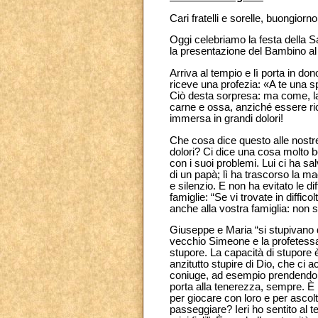
Cari fratelli e sorelle, buongiorno
Oggi celebriamo la festa della 
la presentazione del Bambino al
Arriva al tempio e lì porta in don
riceve una profezia: «A te una sp
Ciò desta sorpresa: ma come, la 
carne e ossa, anziché essere ri
immersa in grandi dolori!
Che cosa dice questo alle nostre
dolori? Ci dice una cosa molto be
con i suoi problemi. Lui ci ha sa
di un papà; lì ha trascorso la m
e silenzio. E non ha evitato le di
famiglie: “Se vi trovate in diffi
anche alla vostra famiglia: non si
Giuseppe e Maria “si stupivano 
vecchio Simeone e la profetessa 
stupore. La capacità di stupore è
anzitutto stupire di Dio, che ci 
coniuge, ad esempio prendendolo
porta alla tenerezza, sempre. È b
per giocare con loro e per ascolt
passeggiare? Ieri ho sentito al 