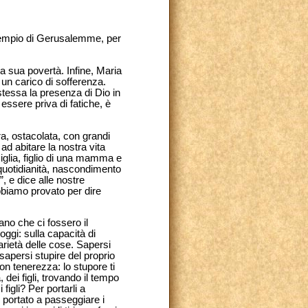
 tempio di Gerusalemme, per
la sua povertà. Infine, Maria
 un carico di sofferenza.
stessa la presenza di Dio in
ssere priva di fatiche, è
ra, ostacolata, con grandi
ad abitare la nostra vita
miglia, figlio di una mamma e
 quotidianità, nascondimento
”, e dice alle nostre
abbiamo provato per dire
no che ci fossero il
ggi: sulla capacità di
arietà delle cose. Sapersi
sapersi stupire del proprio
n tenerezza: lo stupore ti
 dei figli, trovando il tempo
figli? Per portarli a
 portato a passeggiare i