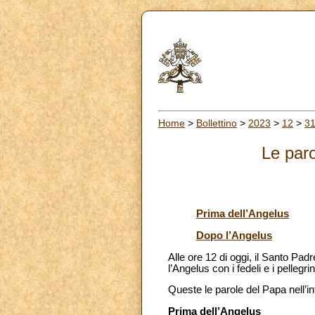
Home
>
Bollettino
>
2023
>
12
>
3
Le paro
Prima dell’Angelus
Dopo l’Angelus
Alle ore 12 di oggi, il Santo Pad
l’Angelus con i fedeli e i pellegri
Queste le parole del Papa nell’i
Prima dell’Angelus