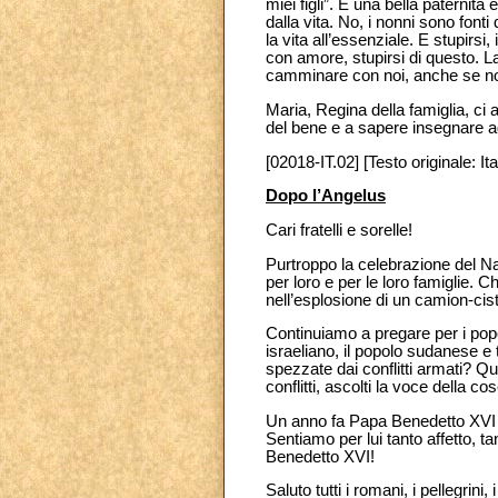
miei figli”. È una bella paternità 
dalla vita. No, i nonni sono font
la vita all’essenziale. E stupirsi
con amore, stupirsi di questo. La
camminare con noi, anche se noi
Maria, Regina della famiglia, ci a
del bene e a sapere insegnare agl
[02018-IT.02] [Testo originale: Ita
Dopo l’Angelus
Cari fratelli e sorelle!
Purtroppo la celebrazione del Na
per loro e per le loro famiglie. C
nell’esplosione di un camion-cist
Continuiamo a pregare per i popol
israeliano, il popolo sudanese e t
spezzate dai conflitti armati? Qu
conflitti, ascolti la voce della 
Un anno fa Papa Benedetto XVI 
Sentiamo per lui tanto affetto, 
Benedetto XVI!
Saluto tutti i romani, i pellegrini