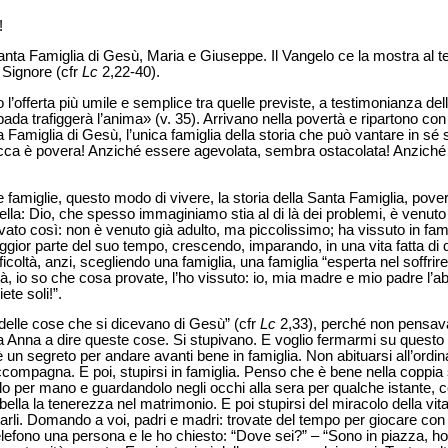
!
Santa Famiglia di Gesù, Maria e Giuseppe. Il Vangelo ce la mostra al
 Signore (cfr
Lc
2,22-40).
o l’offerta più umile e semplice tra quelle previste, a testimonianza del
ada trafiggerà l’anima» (v. 35). Arrivano nella povertà e ripartono con
Famiglia di Gesù, l’unica famiglia della storia che può vantare in sé 
cca è povera! Anziché essere agevolata, sembra ostacolata! Anziché e
 famiglie, questo modo di vivere, la storia della Santa Famiglia, pove
lla: Dio, che spesso immaginiamo stia al di là dei problemi, è venuto 
lvato così: non è venuto già adulto, ma piccolissimo; ha vissuto in fa
aggior parte del suo tempo, crescendo, imparando, in una vita fatta di
fficoltà, anzi, scegliendo una famiglia, una famiglia “esperta nel soffrire
coltà, io so che cosa provate, l’ho vissuto: io, mia madre e mio padre l’
ete soli!”.
delle cose che si dicevano di Gesù” (cfr
Lc
2,33), perché non pensava
Anna a dire queste cose. Si stupivano. E voglio fermarmi su questo o
 un segreto per andare avanti bene in famiglia. Non abituarsi all’ordin
accompagna. E poi, stupirsi in famiglia. Penso che è bene nella coppia 
 per mano e guardandolo negli occhi alla sera per qualche istante, co
ella la tenerezza nel matrimonio. E poi stupirsi del miracolo della vita,
arli. Domando a voi, padri e madri: trovate del tempo per giocare con i 
telefono una persona e le ho chiesto: “Dove sei?” – “Sono in piazza, ho