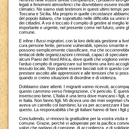
legati a fenomeni atmosferici che dovrebbero essere insoliti
climatici. Ne siamo stati testimoni in questi ultimi tempi: p
Toscana e Sicilia. Ma proprio in quelle circostanze abbiamo a
del popolo italiano, che soprattutto nelle difficoltà sa unirs
dei cittadini. A voi è toccato il compito di gestire al meglio l
importante e urgente, nel presente come nel futuro, unire gl
comune.
E infine
i
flussi migratori
, con la loro delicata gestione a liv
cura persone ferite, persone vulnerabili, spesso smarrite e 
possono semplicemente classificare, ma che occorrerebbe ab
tentacoli delle organizzazioni criminali, capaci di speculare
alcuni Paesi del Nord Africa, dove quelli che vogliono venire
l’arduo compito di organizzare sul territorio una loro accogl
tessuto locale. Non potete essere lasciati soli in questo com
prestare ascolto alle apprensioni e alle tensioni che si po
quando si creino situazioni di disordine e di violenza.
Dobbiamo stare attenti. I migranti vanno ricevuti, accompag
questo cammino verso l’integrazione, c’è pericolo. E quest
inseriscono bene. L’Italia è una terra dove mancano i figli,
in Italia. Non fanno figli. Mi diceva uno dei miei segretari c
aveva un carrello col bambino; lui va per accarezzare il ba
questo. La responsabilità che gli italiani hanno di fare i figl
Concludendo, vi rinnovo la gratitudine per la vostra visita
comune. Grazie, perché vi adoperate per la pacifica convivenza
valori che parlano di coesione, di accoglienza
,
e di solidari