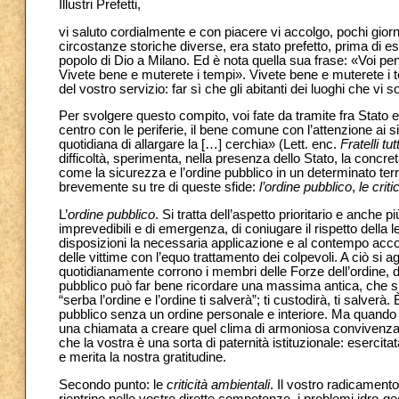
Illustri Prefetti,
vi saluto cordialmente e con piacere vi accolgo, pochi gior
circostanze storiche diverse, era stato prefetto, prima di 
popolo di Dio a Milano. Ed è nota quella sua frase: «Voi pensa
Vivete bene e muterete i tempi». Vivete bene e muterete i t
del vostro servizio: far sì che gli abitanti dei luoghi che vi 
Per svolgere questo compito, voi fate da tramite fra Stato e 
centro con le periferie, il bene comune con l’attenzione ai sin
quotidiana di allargare la […] cerchia» (Lett. enc.
Fratelli tutt
difficoltà, sperimenta, nella presenza dello Stato, la concret
come la sicurezza e l’ordine pubblico in un determinato terri
brevemente su tre di queste sfide:
l’ordine pubblico
,
le
criti
L’
ordine pubblico
. Si tratta dell’aspetto prioritario e anche 
imprevedibili e di emergenza, di coniugare il rispetto della 
disposizioni la necessaria applicazione e al contempo accost
delle vittime con l’equo trattamento dei colpevoli. A ciò si a
quotidianamente corrono i membri delle Forze dell’ordine, d
pubblico può far bene ricordare una massima antica, che si ri
“serba l’ordine e l’ordine ti salverà”; ti custodirà, ti salve
pubblico senza un ordine personale e interiore. Ma quando c
una chiamata a creare quel clima di armoniosa convivenza gra
che la vostra è una sorta di paternità istituzionale: esercit
e merita la nostra gratitudine.
Secondo punto:
le
criticità ambientali
. Il vostro radicament
rientrino nelle vostre dirette competenze, i problemi
idro-ge