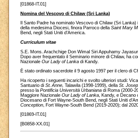
[01868-IT.01]
Nomina del Vescovo di Chilaw (Sri Lanka)
Il Santo Padre ha nominato Vescovo di Chilaw (Sri Lanka)
della medesima Diocesi, finora Parroco della
Saint Mary M
Bend, negli Stati Uniti d’America.
Curriculum vitae
S.E. Mons. Arachchige Don Wimal Siri Appuhamy Jayasuriy
Dopo aver frequentato il Seminario minore di Chilaw, ha conc
Nazionale
Our Lady of Lanka
di Kandy.
È stato ordinato sacerdote il 9 agosto 1997 per il clero di C
Ha ricoperto i seguenti incarichi e svolto ulteriori studi: Vic
Santuario di
St. Anne,
Talawila (1998-1999), della
St. Jose
presso la
Pontificia Università Urbaniana
di Roma
(2000-20
Maggiore Nazionale
Our Lady of Lanka
, Kandy, e Decano d
Diocesano di Fort Wayne-South Bend, negli Stati Uniti d’Ame
Conception
, Fort Wayne-South Bend (2019-2020); dal 2020
[01869-IT.01]
[B0858-XX.01]