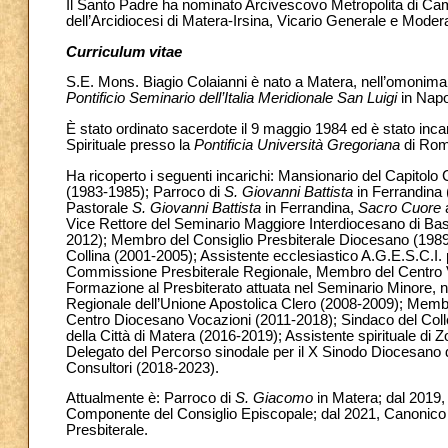
Il Santo Padre ha nominato Arcivescovo Metropolita di Cam
dell’Arcidiocesi di Matera-Irsina, Vicario Generale e Modera
Curriculum vitae
S.E. Mons. Biagio Colaianni è nato a Matera, nell’omonima p
Pontificio Seminario dell’Italia Meridionale San
Luigi
in Napo
È stato ordinato sacerdote il 9 maggio 1984 ed è stato inca
Spirituale presso la
Pontificia Università Gregoriana
di Rom
Ha ricoperto i seguenti incarichi: Mansionario del Capitolo
(1983-1985); Parroco di
S. Giovanni Battista
in Ferrandina
Pastorale
S. Giovanni Battista
in Ferrandina,
Sacro Cuore
Vice Rettore del Seminario Maggiore Interdiocesano di Bas
2012); Membro del Consiglio Presbiterale Diocesano (1989
Collina (2001-2005); Assistente ecclesiastico A.G.E.S.C.I
Commissione Presbiterale Regionale, Membro del Centro Vo
Formazione al Presbiterato attuata nel Seminario Minore,
Regionale dell’Unione Apostolica Clero (2008-2009); Memb
Centro Diocesano Vocazioni (2011-2018); Sindaco del Colleg
della Città di Matera (2016-2019); Assistente spirituale di 
Delegato del Percorso sinodale per il X Sinodo Diocesano d
Consultori (2018-2023).
Attualmente è: Parroco di
S. Giacomo
in Matera; dal 2019, 
Componente del Consiglio Episcopale; dal 2021, Canonico d
Presbiterale.