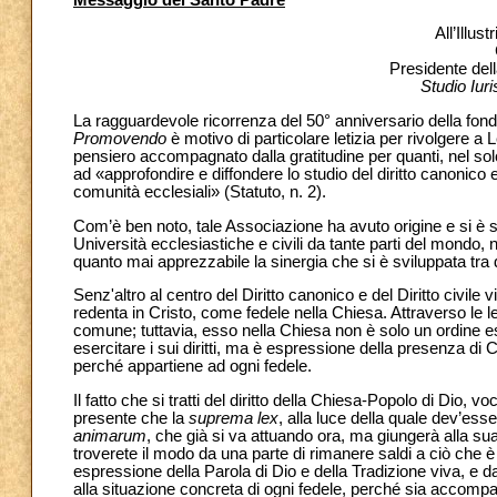
All’Illu
Presidente del
Studio Iu
La ragguardevole ricorrenza del 50° anniversario della fon
Promovendo
è motivo di particolare letizia per rivolgere a 
pensiero accompagnato dalla gratitudine per quanti, nel solc
ad «approfondire e diffondere lo studio del diritto canonico e
comunità ecclesiali» (Statuto, n. 2).
Com’è ben noto, tale Associazione ha avuto origine e si è svi
Università ecclesiastiche e civili da tante parti del mondo, 
quanto mai apprezzabile la sinergia che si è sviluppata tra d
Senz'altro al centro del Diritto canonico e del Diritto civile 
redenta in Cristo, come fedele nella Chiesa. Attraverso le le
comune; tuttavia, esso nella Chiesa non è solo un ordine es
esercitare i sui diritti, ma è espressione della presenza di 
perché appartiene ad ogni fedele.
Il fatto che si tratti del diritto della Chiesa-Popolo di Dio, 
presente che la
suprema lex
, alla luce della quale dev’ess
animarum
, che già si va attuando ora, ma giungerà alla su
troverete il modo da una parte di rimanere saldi a ciò che è 
espressione della Parola di Dio e della Tradizione viva, e da
alla situazione concreta di ogni fedele, perché sia accompa