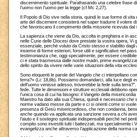
discernimento spirituale. Parafrasando una celebre frase di 
l’uomo non l’uomo per la legge (cf Mc 2,27).
Il Popolo di Dio vive nella storia, quindi le sue forme di v
arte del discernere consisterà nel saper tradurre il volere
che favoriscano il compimento della missione ricevuta dal s
La sapienza che viene da Dio, accolta in preghiera e in asco
nelle Curie delle Diocesi dove prestate la vostra opera, Vi 
essenziale, perché voluto da Cristo stesso e stabilito dagl
insieme di forme esteriori, forse utili e significative nel p
testimonianza che, oggi specialmente, per essere credibile 
ci è stata trasmessa dalle nostre madri, prime evangelizzat
dello spirito da vivere nelle varie situazioni della vita eccles
Sono eloquenti le parole del Vangelo che ci interpellano come
terra?» (Lc 18,8b). Possiamo domandarci, alla luce degli eve
dell’uomo venisse adesso, troverebbe la fede sulla terra?
fede. Tutte le dimensioni e strutture ecclesiali debbono op
l’unica cosa di cui ha bisogno: il Vangelo della misericordia
Maestro ha dato alla sua Chiesa, quindi è necessario che si
norme vadano messe da parte e ci si orienti come si vuole, 
presenza di Gesù misericordioso, che non condanna, bensì 
anche quando va applicata una sanzione severa a chi avess
l’aiuto e il sostegno spirituale indispensabili perché nel pe
compito sono investiti tutti i battezzati, ma specialmente i
evangelizza anche attraverso l’applicazione della norma c