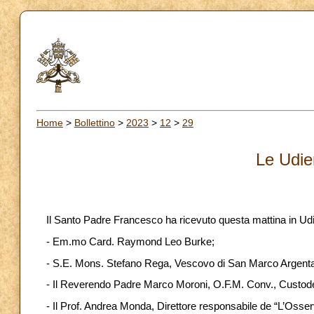
Home
>
Bollettino
>
2023
>
12
>
29
Le Udie
Il Santo Padre Francesco ha ricevuto questa mattina in Ud
- Em.mo Card. Raymond Leo Burke;
- S.E. Mons. Stefano Rega, Vescovo di San Marco Argentano-
- Il Reverendo Padre Marco Moroni, O.F.M. Conv., Custode
- Il Prof. Andrea Monda, Direttore responsabile de “L’Oss