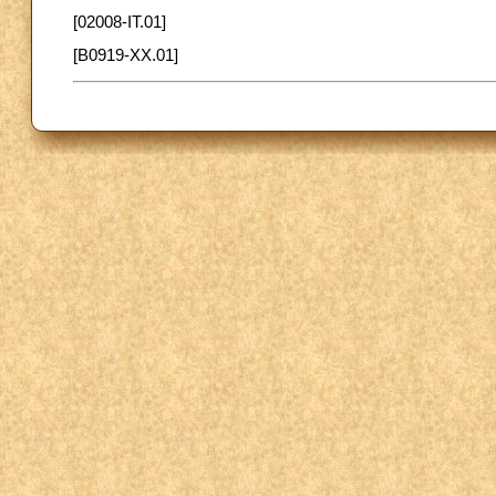
[02008-IT.01]
[B0919-XX.01]